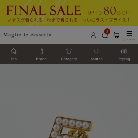
3
メニュー
Top
Brand
Category
Search
Styling