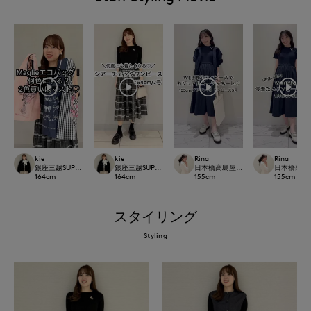
kie
kie
Rina
Rina
銀座三越SUPERIOR CLOSET GINZA
銀座三越SUPERIOR CLOSET GINZA
日本橋高島屋M Maglie le cassetto
日本橋高島屋M 
164
cm
164
cm
155
cm
155
cm
スタイリング
Styling