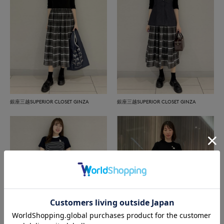
銀座三越SUPERIOR CLOSET GINZA
銀座三越SUPERIOR CLOSET GINZA