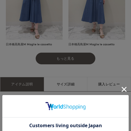
日本橋高島屋M Maglie le cassetto
日本橋高島屋M Maglie le cassetto
もっと見る
アイテム説明
サイズ詳細
購入レビュー
■デザイン
他にはない鮮やかなブルーが目を惹くタックスカート。日本有
数のデニムの産地として知られる倉敷市児島の生地を使用し、
ほどよいカジュアル感の中に上品さと存在感を兼ね備えた特別
な一枚に仕上げました。立体感のあるタックが美しいシルエッ