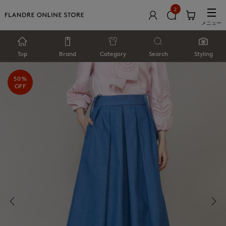
2
メニュー
Top
Brand
Category
Search
Styling
50%
OFF