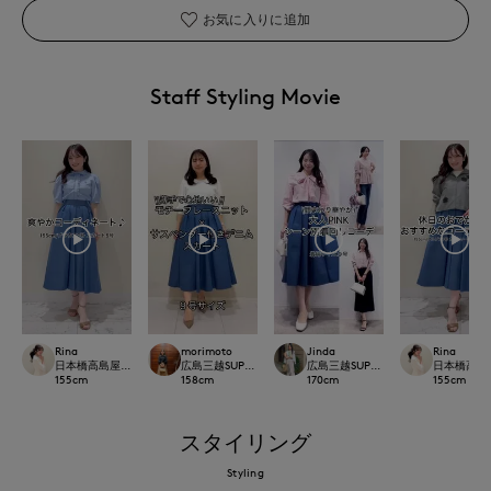
お気に入りに追加
Staff Styling Movie
Rina
morimoto
Jinda
Rina
日本橋高島屋M Maglie le cassetto
広島三越SUPERIORCLOSET
広島三越SUPERIORCLOSET
日本橋高島屋M 
155
cm
158
cm
170
cm
155
cm
スタイリング
Styling