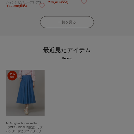
ション》ビジューフレアス
￥26,400(税込)
カート《M Maglie le casset
￥13,200(税込)
to》
一覧を見る
最近見たアイテム
Recent
50%
OFF
M Maglie le cassetto
《WEB・POPUP限定》サス
ペンダー付きデニムタック