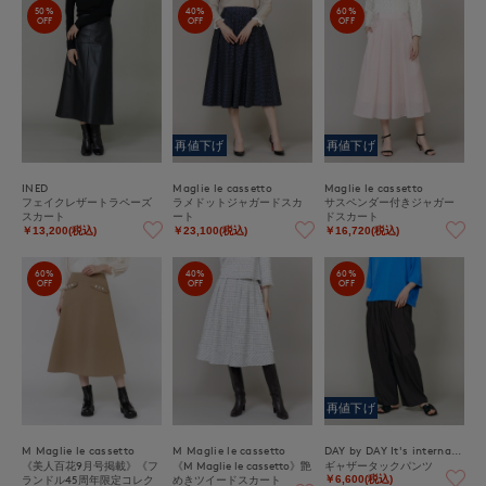
50%
40%
60%
OFF
OFF
OFF
再値下げ
再値下げ
INED
Maglie le cassetto
Maglie le cassetto
フェイクレザートラペーズ
ラメドットジャガードスカ
サスペンダー付きジャガー
スカート
ート
ドスカート
￥13,200(税込)
￥23,100(税込)
￥16,720(税込)
60%
40%
60%
OFF
OFF
OFF
再値下げ
M Maglie le cassetto
M Maglie le cassetto
DAY by DAY It's international
《美人百花9月号掲載》《フ
《M Maglie le cassetto》艶
ギャザータックパンツ
ランドル45周年限定コレク
めきツイードスカート
￥6,600(税込)