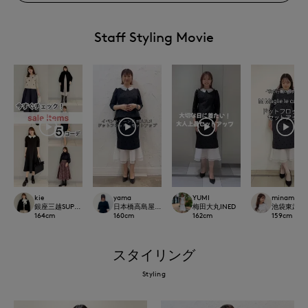
Staff Styling Movie
kie
yama
YUMI
minami
銀座三越SUPERIOR CLOSET GINZA
日本橋高島屋SC SUPERIOR CLOSET
梅田大丸INED
池袋東武ROBE
164
cm
160
cm
162
cm
159
cm
スタイリング
Styling