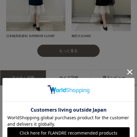
日本橋高島屋SC SUPERIOR CLOSET
梅田大丸INED
もっと見る
アイテム説明
サイズ詳細
購入レビュー
■デザイン
上質なグログラン素材を使用し、構築的で美しいシルエットを
実現したスカート。膝下には、シボ感のある特殊加工を施した
オーガンジーを2枚重ね、華やかなフレア感とエッジの効いた
マーメイドラインを演出します。ヒップまわりはすっきり見え
るようパターンにこだわり、セットアップで着用すれば、より