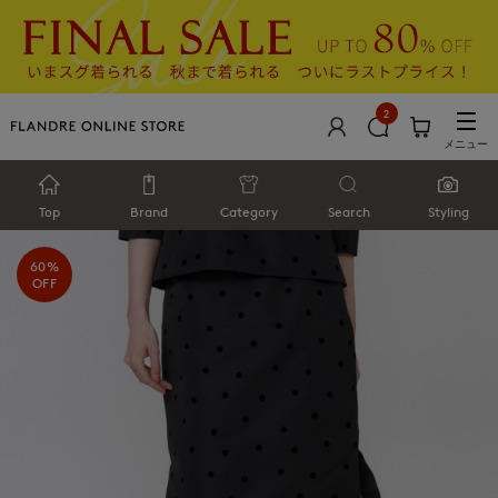
2
メニュー
Top
Brand
Category
Search
Styling
60%
OFF