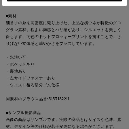
きちんと感のある装いに仕上がる一枚です。
■素材
細番手の糸を高密度に織り上げた、上品な横ウネが特徴のグロ
グラン素材。程よい肉感とハリ感があり、シルエットを美しく
保ちます。同色のドットフロッキープリントを施すことで、さ
りげない立体感と華やかさをプラスしています。
・水洗い可
・ポケットあり
・裏地あり
・左サイドファスナーあり
・ウエスト後ろ部分ゴム仕様
同素材のブラウス品番:5153182211
■サンプル撮影商品
画像の商品はサンプルです。実際の商品とはサイズや色味、素
材、デザイン等の仕様が若干変更になる場合がございます。