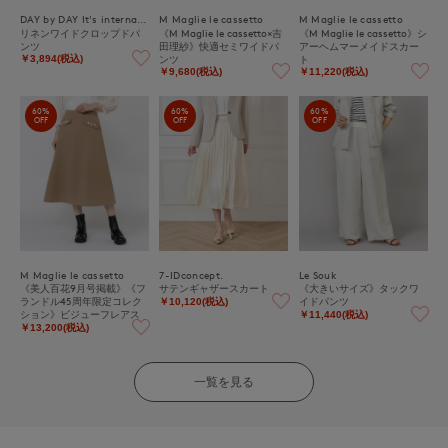
DAY by DAY It's international
M Maglie le cassetto
M Maglie le cassetto
リネンワイドクロップドパ
《M Maglie le cassetto×吉
《M Maglie le cassetto》シ
ンツ
田理紗》快適セミワイドパ
アーヘムマーメイドスカー
ンツ
ト
￥3,894(税込)
￥9,680(税込)
￥11,220(税込)
60%
60%
60%
OFF
OFF
OFF
M Maglie le cassetto
7-IDconcept.
Le Souk
《美人百花9月号掲載》《フ
サテンギャザースカート
《大きいサイズ》タックワ
ランドル45周年限定コレク
イドパンツ
￥10,120(税込)
ション》ビジューフレアス
￥11,440(税込)
カート《M Maglie le casset
￥13,200(税込)
to》
一覧を見る