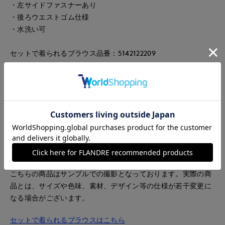
・左サイドファスナーあり
・後ろウエストゴム仕様
・水洗い可
セットで着られるブラウス品番：5142122209
新倉瞳（にいくら・ひとみ）
チェロ奏者。8歳よりドイツでチェロを始める。桐朋学園大学
音楽学部を首席で卒業。バーゼル音楽院ソリストコース・教職
課程を最高点で修了。2014年に、カメラータ・チューリッヒの
ソロ首席チェリストに就任。現在はスイスを拠点に国内外でソ
リストとして活躍。
■サンプル撮影商品■
こちらの商品はサンプルでの撮影となっております。実際の商
品とは、サイズや色味、素材、デザイン等の仕様が若干変更に
なる場合がございます。
セットで着られるブラウスはこちら