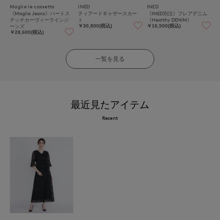
Maglie le cassetto
INED
INED
《Maglie Jeans》ハートス
ティアードギャザースカー
《INED別注》フレアデニム
テッチカーヴィーラインジ
ト
《Healthy DENIM》
ーンズ
￥30,800(税込)
￥16,500(税込)
￥28,600(税込)
一覧を見る
最近見たアイテム
Recent