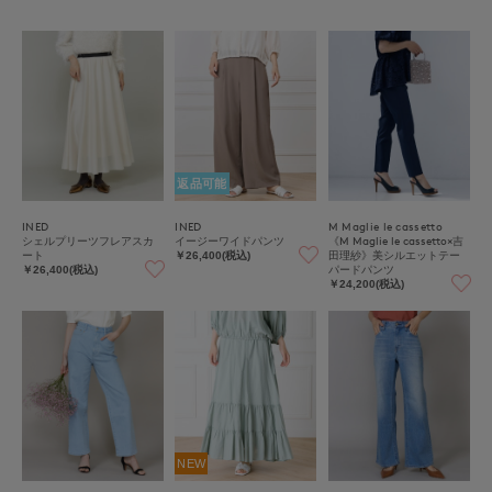
返品可能
INED
INED
M Maglie le cassetto
シェルプリーツフレアスカ
イージーワイドパンツ
《M Maglie le cassetto×吉
ート
田理紗》美シルエットテー
￥26,400(税込)
パードパンツ
￥26,400(税込)
￥24,200(税込)
NEW