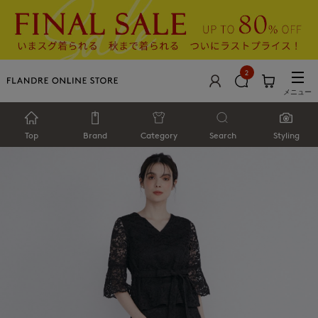
2
メニュー
Top
Brand
Category
Search
Styling