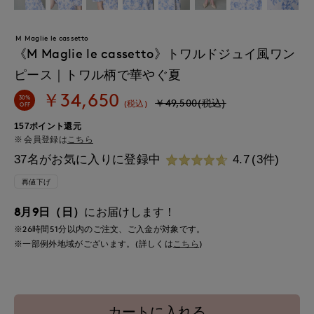
M Maglie le cassetto
《M Maglie le cassetto》トワルドジュイ風ワン
ピース｜トワル柄で華やぐ夏
￥34,650
30%
￥49,500(税込)
(税込)
OFF
157ポイント還元
会員登録は
こちら
37名がお気に入りに登録中
4.7
(3件)
再値下げ
8月9日（日）
にお届けします！
※26時間
51分
以内
のご注文、ご入金が対象です。
※一部例外地域がございます。(詳しくは
こちら
)
カートに入れる