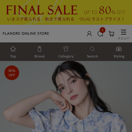
3
メニュー
Top
Brand
Category
Search
Styling
30%
OFF