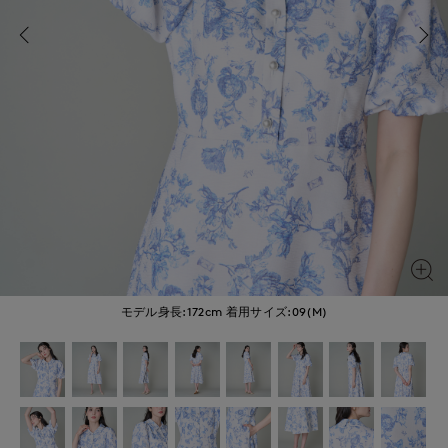
モデル身長:172cm
着用サイズ:09(M)