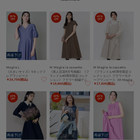
50%
60%
60%
OFF
OFF
OFF
再値下げ
Maglie L
M Maglie le cassetto
M Maglie le cassetto
《大きいサイズ》Vネックフ
《美人百花9月号掲載》《フ
《フランドル45周年限定コ
レアワンピース
ランドル45周年限定コレク
レクション》フラワーモチ
ション》フラワー刺繍デニ
ーフワンピース《M Maglie
￥24,750(税込)
ムワンピース《M Maglie le
le cassetto》
￥19,800(税込)
￥17,600(税込)
cassetto》｜刺繍映えデニ
ムワンピ
60%
40%
40%
OFF
OFF
OFF
再値下げ
再値下げ