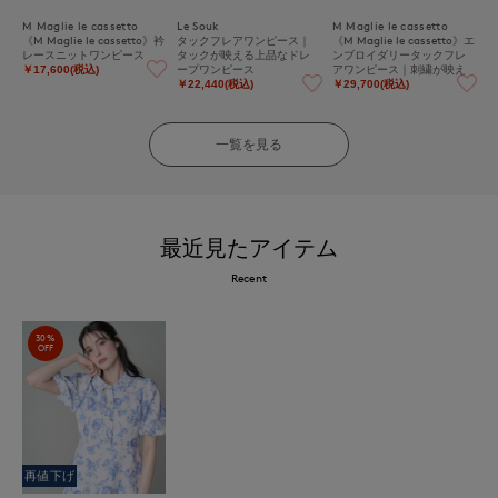
M Maglie le cassetto
Le Souk
M Maglie le cassetto
《M Maglie le cassetto》衿
タックフレアワンピース｜
《M Maglie le cassetto》エ
レースニットワンピース
タックが映える上品なドレ
ンブロイダリータックフレ
ープワンピース
アワンピース｜刺繍が映え
￥17,600(税込)
る優雅な一着
￥22,440(税込)
￥29,700(税込)
一覧を見る
最近見たアイテム
Recent
30%
OFF
再値下げ