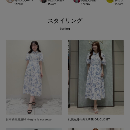
162
cm
157
cm
170
cm
158
cm
スタイリング
Styling
日本橋高島屋M Maglie le cassetto
札幌丸井今井SUPERIOR CLOSET