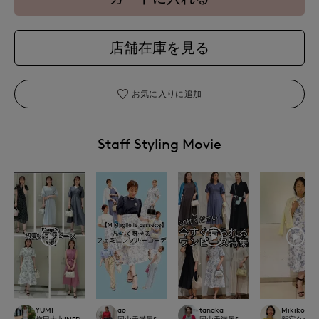
店舗在庫を見る
お気に入りに追加
Staff Styling Movie
YUMI
ao
tanaka
Mikiko
梅田大丸INED
岡山天満屋SUPERIORCLOSET
岡山天満屋SUPERIORCLOSET
新宿タカシマヤ