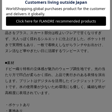
■デザイン
白地にかすれたブルーのフラワーが映える、トワルドジュイ風
ワンピース。ウェーブ柄の織りが入った立体感のある素材で、
軽やかさと奥行きのある表情を楽しめます。衿付きできちんと
感があり、前上半身にあしらったパールボタンがさりげない上
品さをプラス。スカート部分は程よいフレアで甘くなりすぎ
ず、大人っぽく揺れるシルエットに仕上げました。ポケット付
きで実用性もあり、一枚で着映えしながらランチやお出かけ、
ヌン活など華やぎたい日に活躍するワンピースです。
■素材
ドビー織り特有の立体感が魅力のウェーブ調生地です。光の当
たり方で凹凸が柔らかく揺れ、上品で奥行きのある表情を演出
します。プリントはデジタルを活用したインクジェットプリン
トです。水の使用量が少ないため環境にも優しく、繊細な柄が
高精度に表現されています。
・ポケットあり
・裏地あり