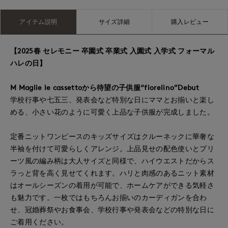
アイテム説明
サイズ詳細
購入レビュー
【2025春 セレモニー 卒園式 卒業式 入園式 入学式 フォーマル
ハレの日】
M Maglie le cassettoから待望の子供服“fiorelino”Debut
学校行事や七五三、発表会など特別な日にママとお揃いと楽し
める、小さい花のように可愛く上品な子供服が完成しました。
定番ニットワンピースのキッズサイズはクルーネックに華奢な
半袖を付けて可愛らしくアレンジ。上品見せの配色使いとプリ
ーツ風の編み柄は大人サイズと同様で、ハイウエストだからス
ラっと背を高く見せてくれます。ハリと肉感のあるニット素材
はオールシーズンの着用が可能で、ホームケアができる気軽さ
も魅力です。一枚ではもちろんお揃いのカーディガンを合わ
せ、冠婚葬祭やお食事会、学校行事や発表会などの特別な日に
ご着用ください。