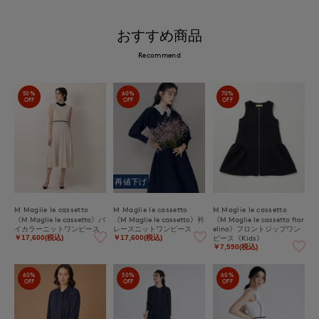
おすすめ商品
Recommend
50%
60%
70%
OFF
OFF
OFF
再値下げ
M Maglie le cassetto
M Maglie le cassetto
M Maglie le cassetto
《M Maglie le cassetto》バ
《M Maglie le cassetto》衿
《M Maglie le cassetto fior
イカラーニットワンピース
レースニットワンピース
elino》フロントジップワン
ピース《Kids》
￥17,600(税込)
￥17,600(税込)
￥7,590(税込)
60%
50%
60%
OFF
OFF
OFF