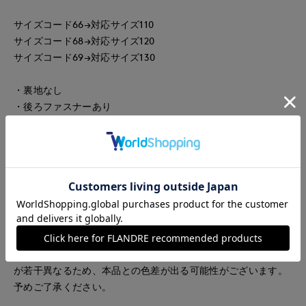
サイズコード66→対応サイズ110
サイズコード68→対応サイズ120
サイズコード69→対応サイズ130
・裏地なし
・後ろファスナーあり
・水洗い可
セットアップで着られるカーディガン品番:5130178601
同素材のカーディガンはこちら≫
大人サイズのワンピース品番:5130172202
大人サイズのワンピースはこちら≫
■ご注意ください■
大人サイズのバイカラーニットワンピースは製造年により色味
が若干異なるため、本品との色差が出る可能性がございます。
予めご了承ください。