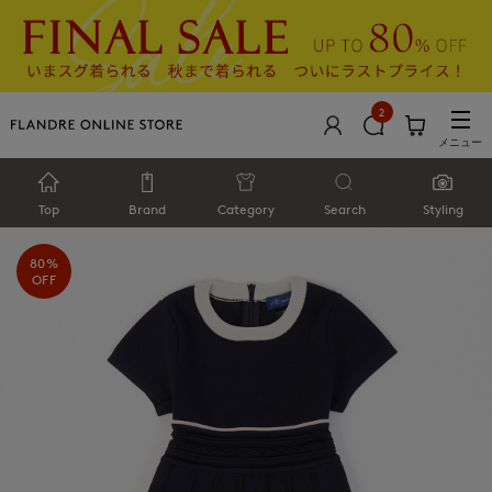
2
メニュー
Top
Brand
Category
Search
Styling
80%
OFF