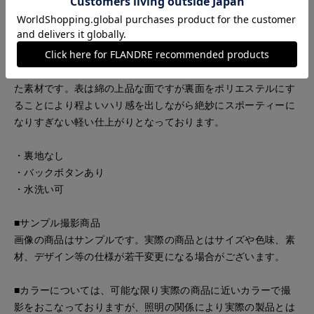
柄を楽しむコーディネートがおすすめです。
■素材
肌触りがよく吸水性に富み、丈夫な天然繊維の「綿」と、ふく
らみのあるスポンディッシュなポリエステルの糸を引きそろえ
た素材です。表は綿の上品な面ですが裏面をポリエステルにす
ることにより程よいハリ感を出しながら絶妙にスポーティーに
なりすぎない軽い仕上がりとなっております。
・裏地なし
・バックボタンあり
・水洗い可
■サンプル撮影商品
画像の商品はサンプルです。実際の商品とはサイズや色味、素
材、デザイン等の仕様が若干変更になる場合がございます。
■カラーについては、可能な限り実際の商品に近いカラーで撮
影をおこなっておりますが、照明の関係により実際の製品とは