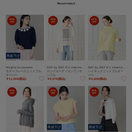
Recommend
60%
40%
60%
OFF
OFF
OFF
再値下げ
Maglie le cassetto
DAY by DAY It's international
DAY by DAY It's international
モチーフレースニットプル
ロングカーディガンアンサ
ハイネックニットプルオー
オーバー
ンブル
バー
￥11,000(税込)
￥9,570(税込)
￥4,400(税込)
80%
50%
50%
OFF
OFF
OFF
再値下げ
再値下げ