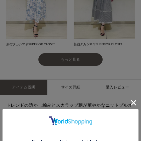
新宿タカシマヤSUPERIOR CLOSET
新宿タカシマヤSUPERIOR CLOSET
もっと見る
アイテム説明
サイズ詳細
購入レビュー
トレンドの透かし編みとスカラップ柄が華やかなニットプルオ
ーバー。ニットならではの立体感のある編みでスカラップ柄を
表現しました。ほどよいハリ感と厚みのある部分、繊細な透か
し部分を交互に組み合わせることで、きちんと感とやわらかな
着心地を両立しました。インしなくて良い丈感で裾スカラップ