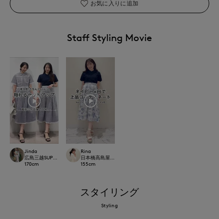
お気に入りに追加
Staff Styling Movie
Jinda
Rina
広島三越SUPERIORCLOSET
日本橋高島屋M Maglie le cassetto
170
cm
155
cm
スタイリング
Styling