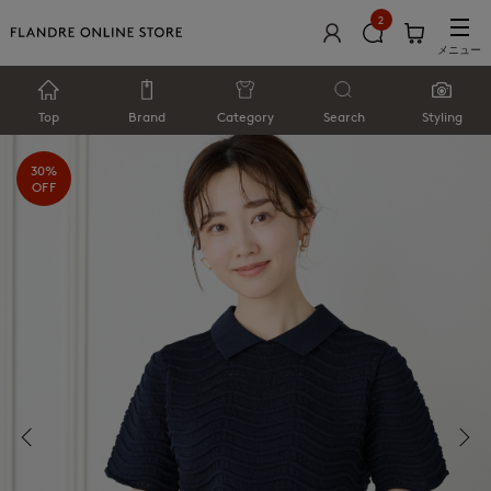
2
メニュー
Top
Brand
Category
Search
Styling
30%
OFF