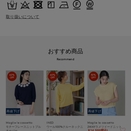
取り扱いについて
おすすめ商品
Recommend
60%
60%
50%
OFF
OFF
OFF
再値下げ
再値下げ
Maglie le cassetto
INED
Maglie le cassetto
モチーフレースニットプル
ウール100%クルーネックニ
2WAYラメツイードニット
オーバー
ット
￥14,300(税込)