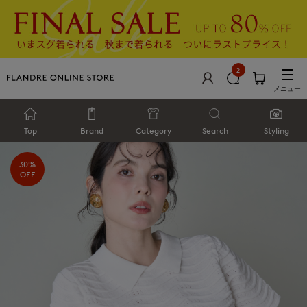
2
メニュー
Top
Brand
Category
Search
Styling
30%
OFF