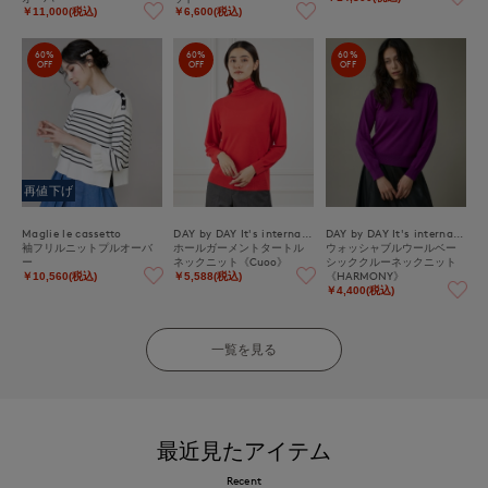
￥11,000(税込)
￥6,600(税込)
60%
60%
60%
OFF
OFF
OFF
再値下げ
Maglie le cassetto
DAY by DAY It's international
DAY by DAY It's international
袖フリルニットプルオーバ
ホールガーメントタートル
ウォッシャブルウールベー
ー
ネックニット《Cuoo》
シッククルーネックニット
《HARMONY》
￥10,560(税込)
￥5,588(税込)
￥4,400(税込)
一覧を見る
最近見たアイテム
Recent