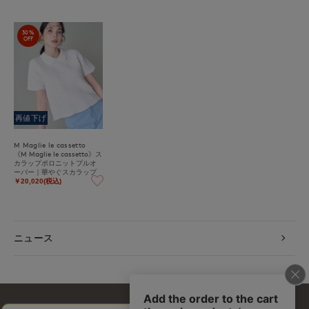
30%
OFF
再値下げ
M Maglie le cassetto
《M Maglie le cassetto》ス
カラップポロニットプルオ
ーバー｜華やぐスカラップ
ニット
￥20,020(税込)
ニュース