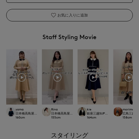
お気に入りに追加
Staff Styling Movie
yama
Rina
kie
morimoto
日本橋高島屋SC SUPERIOR CLOSET
日本橋高島屋M Maglie le cassetto
銀座三越SUPERIOR CLOSET GINZA
広島三越SUP
160
cm
155
cm
164
cm
158
cm
スタイリング