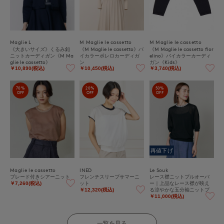
Maglie L
M Maglie le cassetto
M Maglie le cassetto
《大きいサイズ》くるみ釦
《M Maglie le cassetto》バ
《M Maglie le cassetto fior
ニットカーディガン《M Ma
イカラーボレロカーディガ
elino》バイカラーカーディ
glie le cassetto》
ン
ガン《Kids》
￥10,890(税込)
￥10,450(税込)
￥3,740(税込)
70%
20%
50%
OFF
OFF
OFF
再値下げ
Maglie le cassetto
INED
Le Souk
ブレード付きシアーニット
フレンチスリーブサマーニ
レース襟ニットプルオーバ
ット
ー｜上品なレース襟が映え
￥7,260(税込)
る涼やかな五分袖ニットプ
￥12,320(税込)
ルオーバー
￥11,000(税込)
一覧を見る