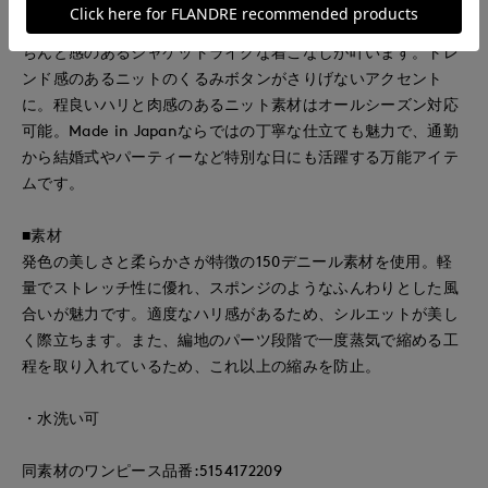
だわった一枚です。短め丈とコンパクトなネックラインで、き
ちんと感のあるジャケットライクな着こなしが叶います。トレ
ンド感のあるニットのくるみボタンがさりげないアクセント
に。程良いハリと肉感のあるニット素材はオールシーズン対応
可能。Made in Japanならではの丁寧な仕立ても魅力で、通勤
から結婚式やパーティーなど特別な日にも活躍する万能アイテ
ムです。
■素材
発色の美しさと柔らかさが特徴の150デニール素材を使用。軽
量でストレッチ性に優れ、スポンジのようなふんわりとした風
合いが魅力です。適度なハリ感があるため、シルエットが美し
く際立ちます。また、編地のパーツ段階で一度蒸気で縮める工
程を取り入れているため、これ以上の縮みを防止。
・水洗い可
同素材のワンピース品番:5154172209