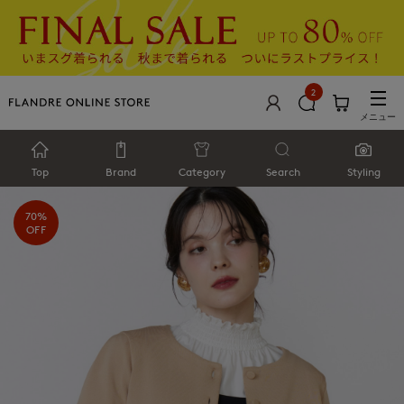
2
メニュー
Top
Brand
Category
Search
Styling
70%
OFF