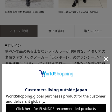
日本橋高島屋M Maglie le cassetto
銀座三越SUPERIOR CLOSET GINZA
アイテム説明
サイズ詳細
購入レビュー
■デザイン
華やかで品のある上質なレッドカラーが印象的な、イタリアの
老舗ファブリックメーカー「カンポーレ」のファンシーツイー
ドを使用したジレ。ピンクやイエロー、ラメ糸などを贅沢に織
り込んだ絣染めと意匠糸による繊細で奥行きのある表情が、遠
目には美しい赤として映える、価値ある高級素材です。クルー
ネックとアウトポケットを取り入れた、やや長めの着丈でデザ
イン。長すぎずバランスが取りやすいため、ロングボトムとも
好相性。共生地のキュロットにロングブーツを合わせれば、華
やかでMaglieらしい洗練スタイルが完成します。フロントには
ビジュー釦をデザイン違いで交互に配置し、ツイードに負けな
い存在感と輝きをプラス。ディテールにもこだわった、1枚で着