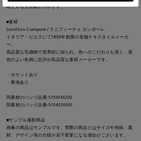
映えする主役級のジレです。
■素材
Lanificio Campore / ラニフィーチョ カンポーレ
イタリア・ビエラにて1830年創業の老舗テキスタイルメーカ
ー。
高品質な毛織物で世界的に知られ、色へのこだわりも強く、発
色のよい色柄に定評が高品質な素材メーカーです。
・ポケットあり
・裏地あり
同素材のパンツ品番:5150161202
同素材のバッグ品番:5154201001
■サンプル撮影商品
画像の商品はサンプルです。実際の商品とはサイズや色味、素
材、デザイン等の仕様が若干変更になる場合がございます。