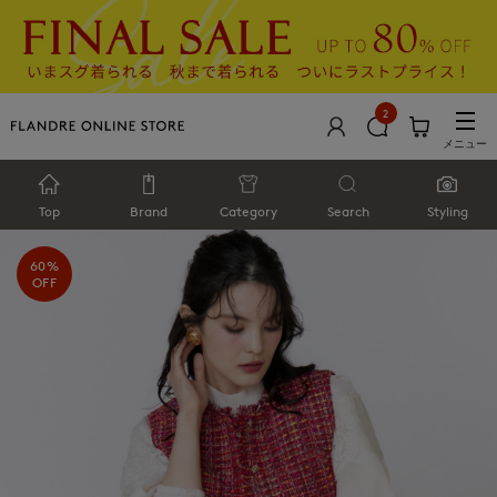
2
メニュー
Top
Brand
Category
Search
Styling
60%
OFF