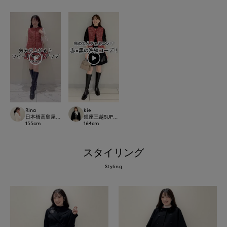
Rina
kie
日本橋高島屋M Maglie le cassetto
銀座三越SUPERIOR CLOSET GINZA
155
cm
164
cm
スタイリング
Styling