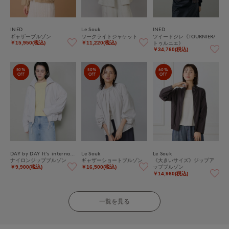
INED
Le Souk
INED
ギャザーブルゾン
ワークライトジャケット
ツイードジレ《TOURNIER/
トゥルニエ》
￥15,950(税込)
￥11,220(税込)
￥34,760(税込)
50%
50%
60%
OFF
OFF
OFF
DAY by DAY It's international
Le Souk
Le Souk
ナイロンジップブルゾン
ギャザーショートブルゾン
《大きいサイズ》ジップア
ップブルゾン
￥9,900(税込)
￥16,500(税込)
￥14,960(税込)
一覧を見る