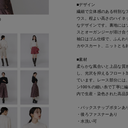
■デザイン
繊細で立体感のある特別な
ウス。程よい高さのハイネ
)
なデザインです。裏地には
スとオーガンジーが溶け合
袖口はゴム仕様で、ふんわ
カやスカート、ニットとも
■素材
柔らかな風合いと上品な質
し、光沢を抑えるフロート
ています。レース部分には
ン100％の細い糸で丁寧に
内で生産・染色された高品
・バックスナップボタンあ
・後ろファスナーあり
・水洗い可