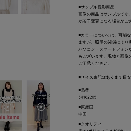
■サンプル撮影商品
画像の商品はサンプルです
が若干変更になる場合がご
■カラーについては、可能
ますが、照明の関係により
パソコン・スマートフォン
もございます。現物と画像
ご了承ください。
■サイズ表記はあくまで目
■品番
54182205
■原産国
中国
■クオリティ
表地:ポリエステル100% レ