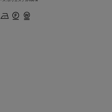
Jinda
Rina
kaori
広島三越SUPERIORCLOSET
 CLOSET GINZA
日本橋高島屋M Maglie le cassetto
那覇メインプレイスI.T.'S.internation
170
cm
155
cm
157
cm