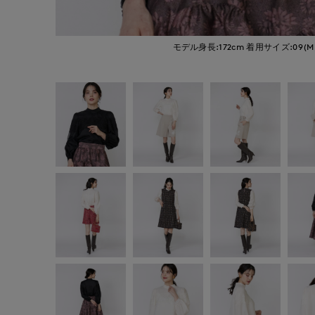
モデル身長:172cm
着用サイズ:09(M