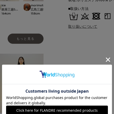
kie
morimoto
yama
kie
■取扱い方法
LOSET GINZA
銀座三越SUPERIOR CLOSET GINZA
広島三越SUPERIORCLOSET
日本橋高島屋SC SUPERIOR CLOSET
銀座三越SUPERIOR
164
cm
158
cm
160
cm
164
cm
取り扱いについて
もっと見る