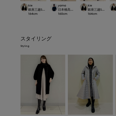
kie
yama
kie
銀座三越SUPERIOR CLOSET GINZA
日本橋高島屋SC SUPERIOR CLOSET
銀座三越SUPERIOR C
164
cm
160
cm
164
cm
スタイリング
Styling