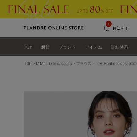
2
お知らせ
TOP
新着
ブランド
アイテム
詳細検索
TOP
M Maglie le cassetto
ブラウス
《M Maglie le cas