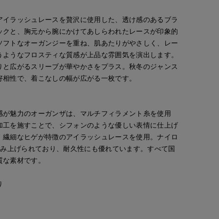
アイラッシュレースを贅沢に使用した、透け感のあるブラ
ックと、胸元から腕にかけてあしらわれたレースが印象的
ソフトなオーガンジーを重ね、肌あたりがやさしく、レー
うようなフロスティな質感が上品な雰囲気を演出します。
りと広がるスリーブが華やかさをプラス。秋冬のジャンス
好相性で、着こなしの幅が広がる一枚です。
感が魅力のオーガンザは、マルチフィラメント糸を使用
加工を施すことで、シフォンのような優しい表情に仕上げ
、繊細なヒゲが特徴のアイラッシュレースを使用。ナイロ
編み上げられており、耐久性にも優れています。すべて国
質な素材です。
り