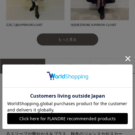
広島三越SUPERIORCLOSET
池袋東武ROBE SUPERIOR CLOSET
もっと見る
アイテム説明
サイズ詳細
購入レビュー
■デザイン
繊細で立体感のある特別なアイラッシュレースを贅沢に使用し
た、透け感のあるブラウス。程よい高さのハイネックと、胸元
から腕にかけてあしらわれたレースが印象的なデザインです。
裏地にはソフトなオーガンジーを重ね、肌あたりがやさしく、
レースとオーガンジーが溶け合うようなフロスティな質感が上
品な雰囲気を演出します。袖口はゴム仕様で、ふんわりと広が
るスリーブが華やかさをプラス。秋冬のジャンスカやスカー