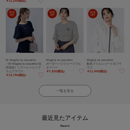
￥13,200(税込)
50%
60%
60%
OFF
OFF
OFF
M Maglie le cassetto
Maglie le cassetto
Maglie le cassetto
《M Maglie le cassetto×吉
ボーダーパフスリーブプル
配色フリルショート丈ブラ
田理紗》シアーレースペプ
オーバー
ウス
ラムブラウス
￥7,920(税込)
￥11,000(税込)
￥13,750(税込)
一覧を見る
最近見たアイテム
Recent