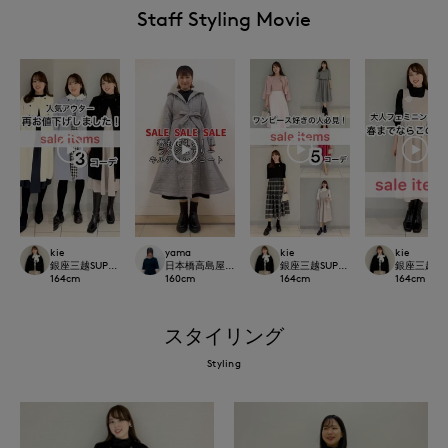
Staff Styling Movie
kie
yama
kie
kie
銀座三越SUPERIOR CLOSET GINZA
日本橋高島屋SC SUPERIOR CLOSET
銀座三越SUPERIOR CLOSET GINZA
銀座三越SUPE
164
cm
160
cm
164
cm
164
cm
スタイリング
Styling