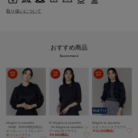
取り扱いについて
おすすめ商品
Recommend
60%
70%
60%
OFF
OFF
OFF
再値下げ
Maglie le cassetto
M Maglie le cassetto
Maglie le cassetto
《WEB・POPUP限定商品》
《M Maglie le cassetto》シ
スタンドレースブラウス
オーガンドットフロッキー
アー付け衿ブラウス
￥12,320(税込)
衿フリルブラウス
￥9,900(税込)