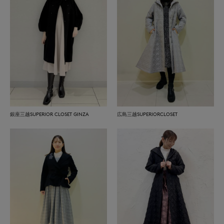
銀座三越SUPERIOR CLOSET GINZA
広島三越SUPERIORCLOSET