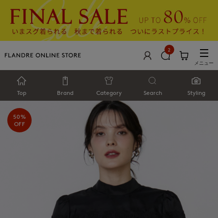
2
メニュー
Top
Brand
Category
Search
Styling
50%
OFF