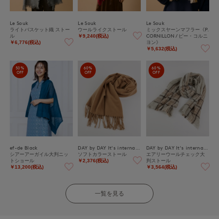
Le Souk
Le Souk
Le Souk
ライトバスケット織 ストー
ウールライクストール
ミックスヤーンマフラー《P.
ル
CORNILLON / ピー・コルニ
￥9,240(税込)
ヨン》
￥6,776(税込)
￥5,632(税込)
50%
60%
60%
OFF
OFF
OFF
ef-de Black
DAY by DAY It's international
DAY by DAY It's international
シアーアーガイル大判ニッ
ソフトカラーストール
エアリーウールチェック大
トショール
判ストール
￥2,376(税込)
￥13,200(税込)
￥3,564(税込)
一覧を見る