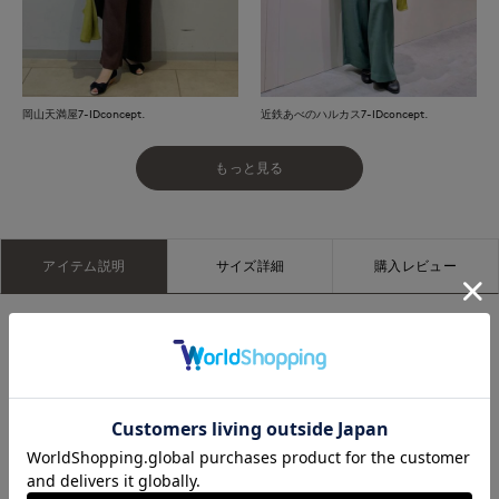
岡山天満屋7-IDconcept.
近鉄あべのハルカス7-IDconcept.
もっと見る
アイテム説明
サイズ詳細
購入レビュー
■デザイン
リネン100％の大判ストール。上品な発色が、スタイリングの
アクセントに。どんなスタイルにも合わせやすく、ラフなコー
ディネートからキレイめなコーディネートまで幅広くお使いい
ただける、季節の変わり目にぴったりなアイテムです。
【PANKAJ】