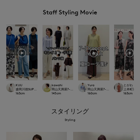
Staff Styling Movie
KUU
kawahi
Yura
とがわ
盛岡川徳SUPERIOR CLOSET
岡山天満屋7-IDconcept.
岡山天満屋7-IDconcept.
上本町近鉄SU
163
cm
145
cm
160
cm
163
cm
スタイリング
Styling