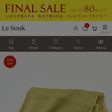
2
メニュー
Top
Brand
Category
Search
Styling
50%
OFF