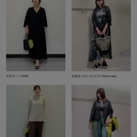
大宮そごうINED
近鉄あべのハルカス7-IDconcept.