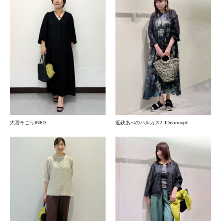
大宮そごうINED
近鉄あべのハルカス7-IDconcept.