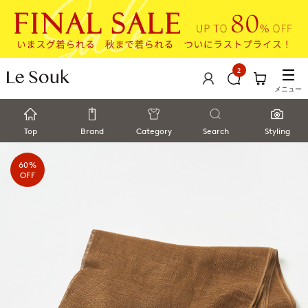
2
メニュー
Top
Brand
Category
Search
Styling
60%
OFF