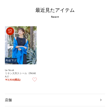
最近見たアイテム
Recent
60%
OFF
再値下げ
Le Souk
リネン大判ストール《PANK
AJ》
￥3,916(税込)
店舗