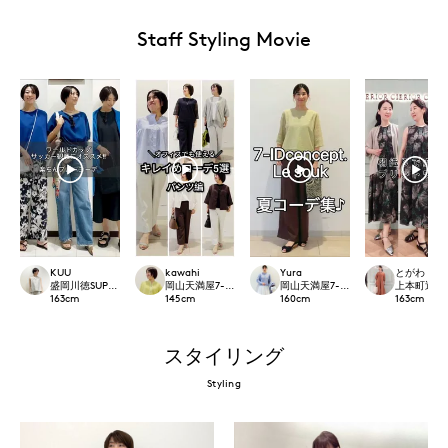
Staff Styling Movie
KUU
kawahi
Yura
とがわ
盛岡川徳SUPERIOR CLOSET
岡山天満屋7-IDconcept.
岡山天満屋7-IDconcept.
上本町近鉄SU
163
cm
145
cm
160
cm
163
cm
スタイリング
Styling