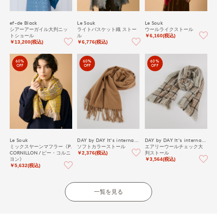
ef-de Black
Le Souk
Le Souk
シアーアーガイル大判ニッ
ライトバスケット織 ストー
ウールライクストール
トショール
ル
￥6,160(税込)
￥13,200(税込)
￥6,776(税込)
60%
60%
60%
OFF
OFF
OFF
Le Souk
DAY by DAY It's international
DAY by DAY It's international
ミックスヤーンマフラー《P.
ソフトカラーストール
エアリーウールチェック大
CORNILLON / ピー・コルニ
判ストール
￥2,376(税込)
ヨン》
￥3,564(税込)
￥5,632(税込)
一覧を見る