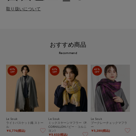
取り扱いについて
おすすめ商品
Recommend
60%
60%
40%
OFF
OFF
OFF
Le Souk
Le Souk
Le Souk
ライトバスケット織 ストー
ミックスヤーンマフラー《P.
ブークレーチェックマフラ
ル
CORNILLON / ピー・コルニ
ー
ヨン》
￥6,776(税込)
￥5,280(税込)
￥5,632(税込)