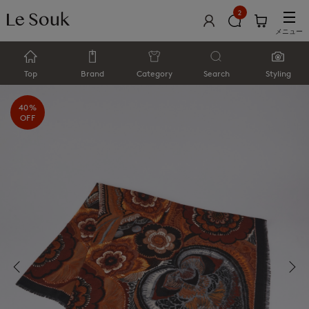
2
メニュー
Top
Brand
Category
Search
Styling
40%
OFF