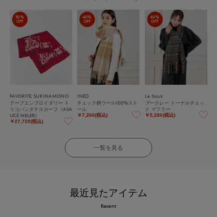
30%
40%
40%
OFF
OFF
OFF
FAVORITE SUKINAMONO
INED
Le Souk
テープエンブロイダリー ト
チェック柄ウール100%スト
ブークレー トーナルチェッ
リコバンダナスカーフ《ASA
ール
ク マフラー
UCE MELER》
￥7,260(税込)
￥5,280(税込)
￥27,720(税込)
一覧を見る
最近見たアイテム
Recent