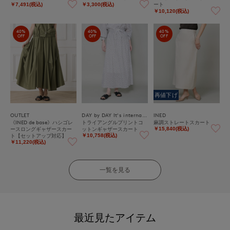
ート
￥7,491(税込)
￥3,300(税込)
￥10,120(税込)
40%
40%
40%
OFF
OFF
OFF
再値下げ
OUTLET
DAY by DAY It's international
INED
《INED de base》ハシゴレ
トライアングルプリントコ
麻調ストレートスカート
ースロングギャザースカー
ットンギャザースカート
￥15,840(税込)
ト【セットアップ対応】
￥10,758(税込)
￥11,220(税込)
一覧を見る
最近見たアイテム