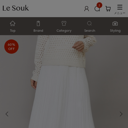
2
メニュー
Top
Brand
Category
Search
Styling
60%
OFF