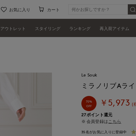
お気に入り
カート
アウトレット
スタイリング
ランキング
再入荷アイテム
Le Souk
ミラノリブAラ
￥5,973
70%
(
OFF
27ポイント還元
会員登録は
こちら
35名がお気に入りに登録中