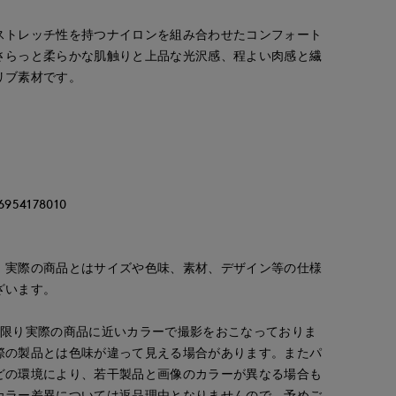
ストレッチ性を持つナイロンを組み合わせたコンフォート
さらっと柔らかな肌触りと上品な光沢感、程よい肉感と繊
リブ素材です。
4178010
。実際の商品とはサイズや色味、素材、デザイン等の仕様
ざいます。
な限り実際の商品に近いカラーで撮影をおこなっておりま
際の製品とは色味が違って見える場合があります。またパ
どの環境により、若干製品と画像のカラーが異なる場合も
カラー差異については返品理由となりませんので、予めご