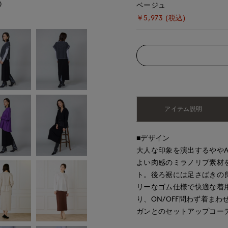
)
モデル身長:168cm
ベージュ
￥5,973 (税込)
アイテム説明
■デザイン
大人な印象を演出するやや
よい肉感のミラノリブ素材
ト。後ろ裾には足さばきの
リーなゴム仕様で快適な着
り、ON/OFF問わず着ま
ガンとのセットアップコー