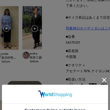
了承ください。
■サイズ表記はあくまで目
同素材のカーディガンはこ
■品番
54175011
■原産国
waka
onda
中国製
銀座三越SUPERIOR CLOSET GINZA
ept.
新潟伊勢丹7-IDconcept.
160
cm
167
cm
■クオリティ
アセテート76% ナイロン24
■取扱い方法
もっと見る
取り扱いについて