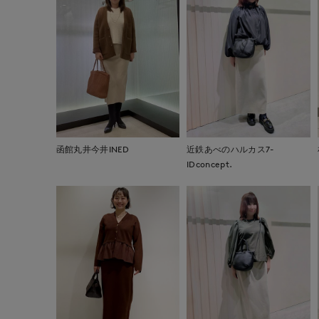
函館丸井今井INED
近鉄あべのハルカス7-
IDconcept.