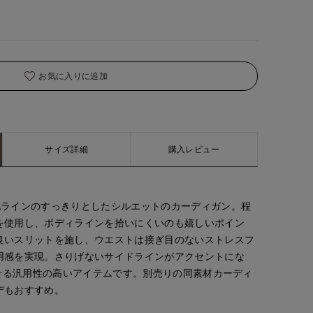
着用サイズ:00(M)
お気に入りに追加
サイズ詳細
購入レビュー
Aラインのすっきりとしたシルエットのカーディガン。程
を使用し、ボディラインを拾いにくいのも嬉しいポイン
良いスリットを施し、ウエストは接ぎ目のないストレスフ
用感を実現。さりげないサイドラインがアクセントにな
わせる汎用性の高いアイテムです。別売りの同素材カーディ
デもおすすめ。