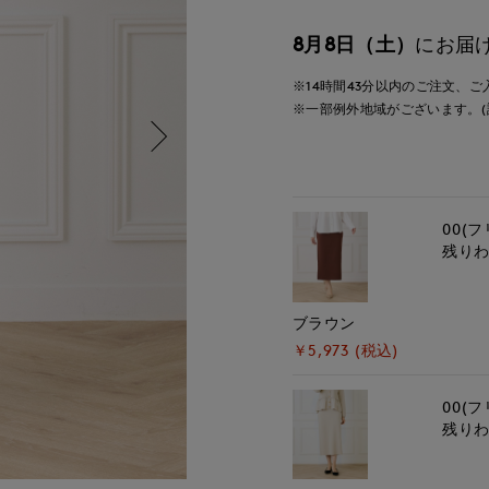
8月8日（土）
にお届
※14時間
43分
以内
のご注文、ご
※一部例外地域がございます。(
00(フ
残り
ブラウン
￥5,973 (税込)
00(フ
残り