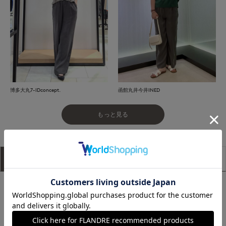
博多大丸7-IDconcept.
函館丸井今井INED
もっと見る
アイテム説明
サイズ詳細
購入レビュー
■デザイン
程よい落ち感のあるフィブリル素材で美しいシルエットのワイ
ドパンツ。ウエストゴム仕様とタック使いでリラックスした穿
き心地です。ウエスト内側にドロストを通しているのでサイズ