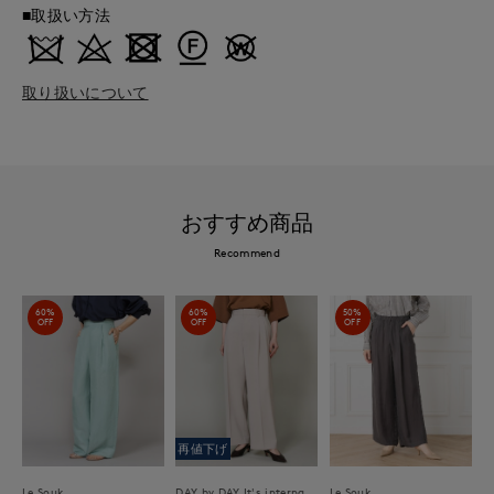
■取扱い方法
取り扱いについて
おすすめ商品
Recommend
60%
60%
50%
OFF
OFF
OFF
再値下げ
Le Souk
DAY by DAY It's international
Le Souk