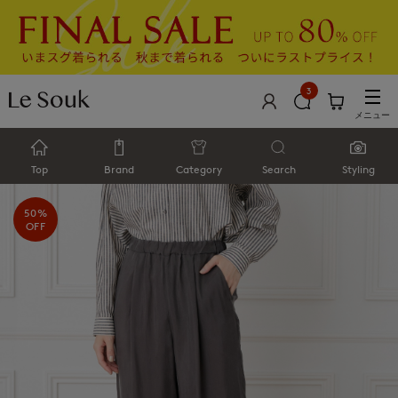
3
メニュー
Top
Brand
Category
Search
Styling
50%
OFF