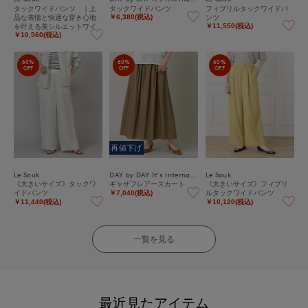
タックワイドパンツ ｜上
タックワイドパンツ
フィブリルタックワイドパ
品な表情と快適な穿き心地
ンツ
￥6,380(税込)
を叶える美シルエットワイ
￥11,550(税込)
ドパンツ
￥10,560(税込)
60%
60%
60%
OFF
OFF
OFF
再値下げ
Le Souk
DAY by DAY It's international
Le Souk
《大きいサイズ》タックワ
ギャザフレアースカート
《大きいサイズ》フィブリ
イドパンツ
ルタックワイドパンツ
￥7,040(税込)
￥11,440(税込)
￥10,120(税込)
一覧を見る
最近見たアイテム