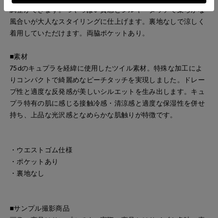
調整ができます。つやっぽい質感とシルキータッチで柔らかな
風合いが大人なスタイリングに仕上げます。裏地なしで涼しく
着用していただけます。両脇ポケットあり。
■素材
75dのキュプラを経緯に使用したツイル素材。特殊な加工によ
りコンパクトで綺麗めなピーチタッチを実現しました。ドレー
プ性と適度な反発感が美しいシルエットを生み出します。キュ
プラ特有の肌に感じる接触冷感・清涼感と適度な保湿性を併せ
持ち、上品な光沢感となめらかな肌触りが特徴です。
・ウエストゴム仕様
・ポケットあり
・裏地なし
■サンプル撮影商品