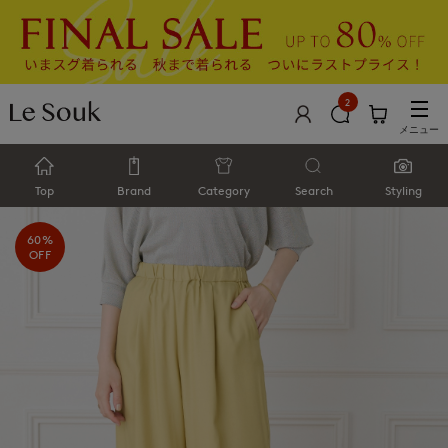
2
メニュー
Top
Brand
Category
Search
Styling
60%
OFF