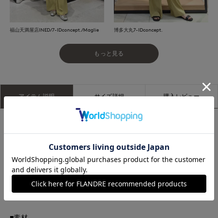
福山天満屋店INED/7-IDconcept./Maglie
博多大丸7-IDconcept.
もっと見る
アイテム説明
サイズ詳細
購入レビュー
■デザイン
程よい落ち感のあるフィブリル素材で美しいシルエットのワイ
ドパンツ。ウエストゴム仕様とタック使いでリラックスした穿
き心地です。ウエスト内側にドロストを通しているのでサイズ
調整ができます。つやっぽい質感とシルキータッチで柔らかな
風合いが大人なスタイリングに仕上げます。裏地なしで涼しく
着用していただけます。両脇ポケットあり。
■素材