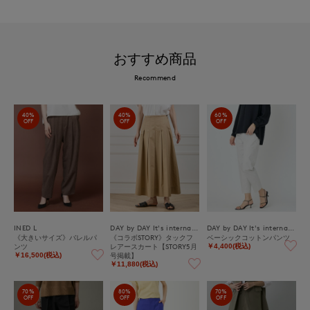
おすすめ商品
Recommend
40%
40%
60%
OFF
OFF
OFF
INED L
DAY by DAY It's international
DAY by DAY It's international
《大きいサイズ》バレルパ
《コラボSTORY》タックフ
ベーシックコットンパンツ
ンツ
レアースカート【STORY5月
￥4,400(税込)
号掲載】
￥16,500(税込)
￥11,880(税込)
70%
80%
70%
OFF
OFF
OFF