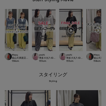
Mayu
yoshi
yoshi
Mayu
福山天満屋店INED/7-IDconcept./Maglie
博多大丸7-IDconcept.
博多大丸7-IDconcept.
福山天満屋店IN
158
cm
155
cm
155
cm
158
cm
スタイリング
Styling