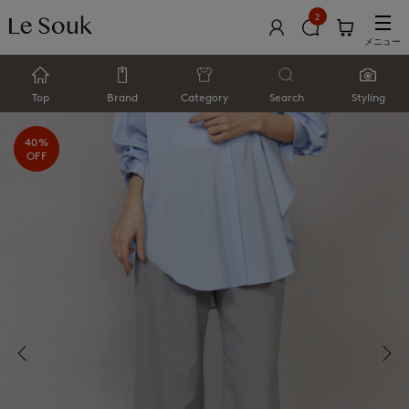
2
メニュー
Top
Brand
Category
Search
Styling
40%
OFF