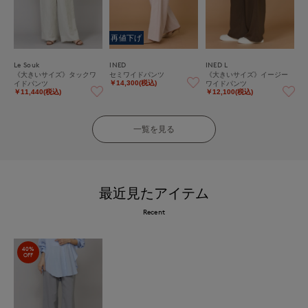
再値下げ
Le Souk
INED
INED L
《大きいサイズ》タックワ
セミワイドパンツ
《大きいサイズ》イージー
イドパンツ
ワイドパンツ
￥14,300(税込)
￥11,440(税込)
￥12,100(税込)
一覧を見る
最近見たアイテム
Recent
40%
OFF