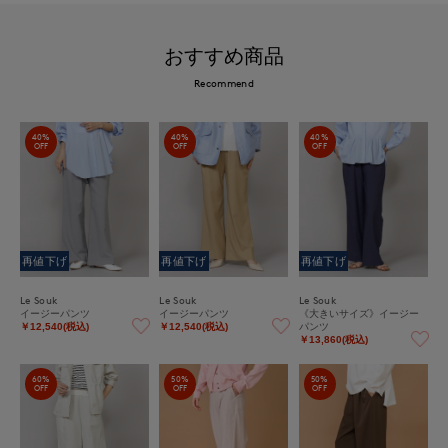
おすすめ商品
Recommend
40%
40%
40%
OFF
OFF
OFF
再値下げ
再値下げ
再値下げ
Le Souk
Le Souk
Le Souk
イージーパンツ
イージーパンツ
《大きいサイズ》イージー
パンツ
￥12,540(税込)
￥12,540(税込)
￥13,860(税込)
60%
50%
50%
OFF
OFF
OFF