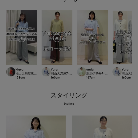
Mayu
Yura
onda
Yura
福山天満屋店INED/7-IDconcept./Maglie
岡山天満屋7-IDconcept.
新潟伊勢丹7-IDconcept.
岡山天満屋7-I
158
cm
160
cm
167
cm
160
cm
スタイリング
Styling