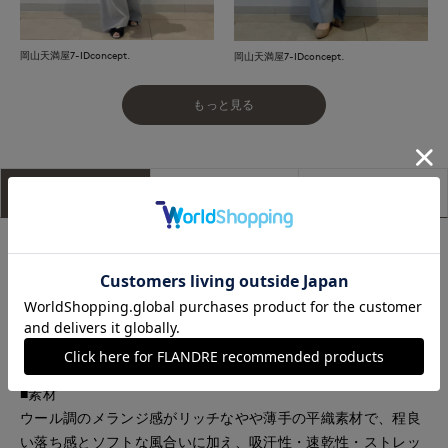
岡山天満屋7-IDconcept.
岡山天満屋7-IDconcept.
もっと見る
アイテム説明
サイズ詳細
購入レビュー
■デザイン
ウエストゴム仕様のイージーパンツ。膝上はすっきりと裾に向
けて分量を持たせたスタイルアップにこだわったシルエットに
加え、ウエスト内側のドロストで調整が可能な、リラックス感
と上品さを両立した汎用性の高いアイテムです。
■素材
ウール調のメランジ感がリッチなやや薄手の平織素材で、程良
い落ち感とソフトな風合いに加え、吸汗性・速乾性・ストレッ