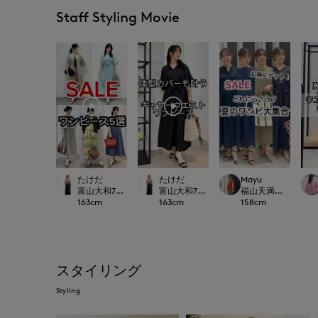
Staff Styling Movie
たけだ
たけだ
Mayu
富山大和7-IDconcept.
富山大和7-IDconcept.
福山天満屋店INED/7-I
163
cm
163
cm
158
cm
スタイリング
Styling