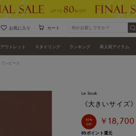
お気に入り
カート
アウトレット
スタイリング
ランキング
再入荷アイテム
トワンピース
Le Souk
《大きいサイズ
￥18,700
50%
OFF
85ポイント還元