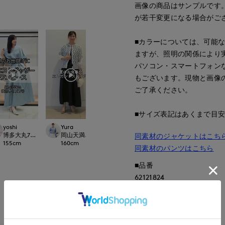
画像の商品はサンプルです
が若干変更になる場合がご
■カラーについては、可能
ますが、照明の関係により
パソコン・スマートフォン
もございます。現物と画像
ご了承ください。
■サイズ表記はあくまで目
yoshi
Yura
Yura
たけだ
Dconcept./Maglie
博多大丸7-IDconcept.
岡山天満屋7-IDconcept.
岡山天満屋7-IDconcept.
富山大和7-IDconc
同素材のジャケットはこち
155
cm
160
cm
160
cm
163
cm
同素材のパンツはこちら
■品番
62121824
もっと見る
■原産国
中国製
■クオリティ