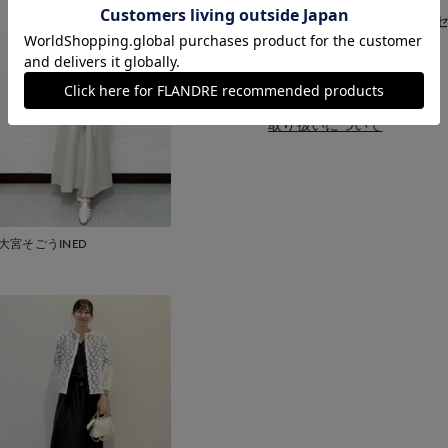
キュプラ 39% 再生繊維（セ
■取扱い方法
取り扱いについて
大宮そごうINED