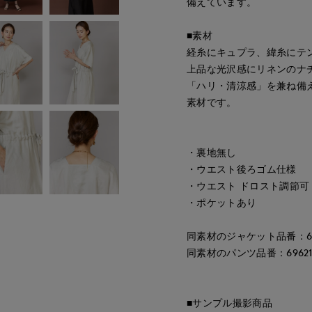
備えています。
■素材
経糸にキュプラ、緯糸にテ
上品な光沢感にリネンのナ
「ハリ・清涼感」を兼ね備
素材です。
・裏地無し
・ウエスト後ろゴム仕様
・ウエスト ドロスト調節可
・ポケットあり
同素材のジャケット品番：696
同素材のパンツ品番：696216
■サンプル撮影商品