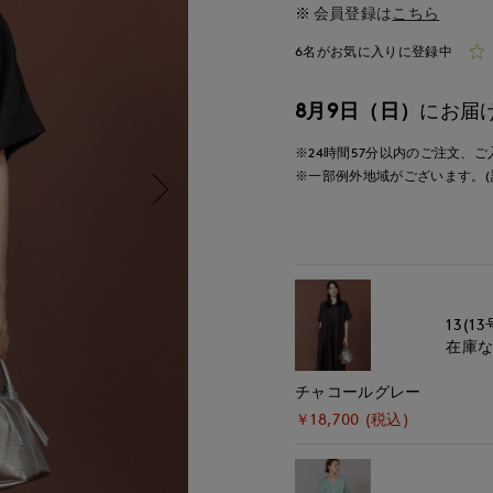
会員登録は
こちら
6名がお気に入りに登録中
8月9日（日）
にお届
※24時間
57分
以内
のご注文、ご
※一部例外地域がございます。(
13(13
在庫
チャコールグレー
￥18,700 (税込)