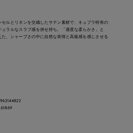
ンセルとリネンを交織したサテン素材で、キュプラ特有の
チュラルなスラブ感を併せ持ち、「適度な柔らかさ」と
えた、シャープさの中に自然な表情と高級感を感じさせる
2144822
1869