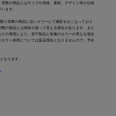
。実際の商品とはサイズや色味、素材、デザイン等の仕様
ざいます。
な限り実際の商品に近いカラーにて撮影をおこなっており
実際の製品とは色味が違って見える場合があります。また
などの環境により、若干製品と画像のカラーが異なる場合
のカラー差異については返品理由となりませんので、予め
安となります。
たけだ
onda
たけだ
ept.
富山大和7-IDconcept.
新潟伊勢丹7-IDconcept.
富山大和7-IDconcept.
ら
163
cm
167
cm
163
cm