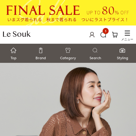
3
メニュー
Top
Brand
Category
Search
Styling