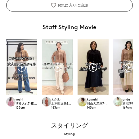
お気に入りに追加
Staff Styling Movie
yoshi
とがわ
kawahi
onda
博多大丸7-IDconcept.
上本町近鉄SUPERIORCLOSET
岡山天満屋7-IDconcept.
新潟伊勢丹7-I
155
cm
163
cm
145
cm
167
cm
スタイリング
Styling