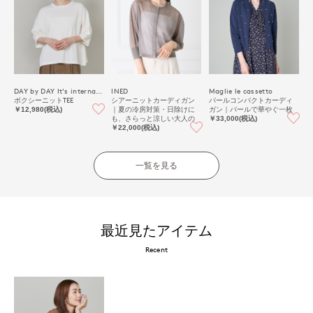
DAY by DAY It's international
INED
Maglie le cassetto
ボクシーニットTEE
シアーニットカーディガン
パールコンパクトカーディ
｜夏の冷房対策・日除けに
ガン｜パールで華やぐ一枚
￥12,980(税込)
も、さらっと涼しい大人の
￥33,000(税込)
抜け感シアー
￥22,000(税込)
一覧を見る
最近見たアイテム
Recent