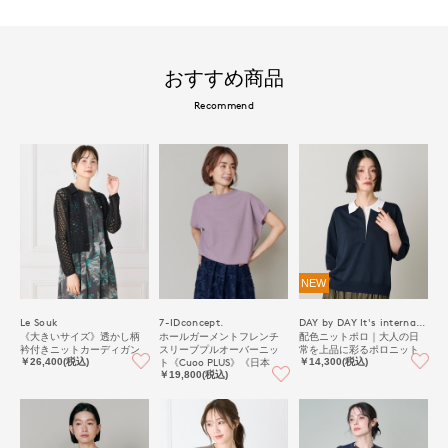
おすすめ商品
Recommend
NEW
Le Souk
7-IDconcept.
DAY by DAY It's international
《大きいサイズ》透かし柄
ホールガーメントフレンチ
配色ニットポロ｜大人の日
衿付きニットカーディガン
スリーブプルオーバーニッ
常を上品に彩るポロニット
ト《Cuoo PLUS》《日本
￥26,400(税込)
￥14,300(税込)
製》｜大人の品格漂う、上
￥19,800(税込)
質かのこ編み日本製ニット