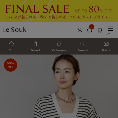
2
メニュー
Top
Brand
Category
Search
Styling
50%
OFF