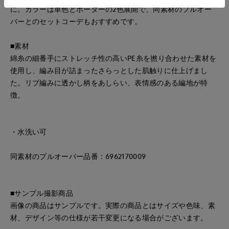
に。カラーは単色とボーダーの2色展開で、同素材のプルオー
バーとのセットコーデもおすすめです。
■素材
綿糸の細番手にストレッチ性の高いPE糸を撚り合わせた素材を
使用し、編み目が詰まったさらっとした肌触りに仕上げまし
た。リブ編みに透かし柄をあしらい、表情感のある編地が特
徴。
・水洗い可
同素材のプルオーバー品番：6962170009
■サンプル撮影商品
画像の商品はサンプルです。実際の商品とはサイズや色味、素
材、デザイン等の仕様が若干変更になる場合がございます。