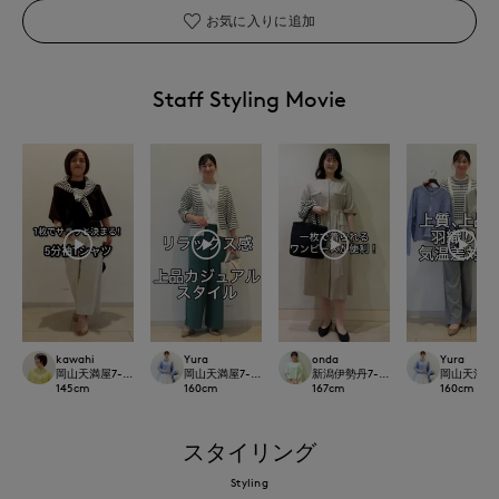
お気に入りに追加
Staff Styling Movie
kawahi
Yura
onda
Yura
岡山天満屋7-IDconcept.
岡山天満屋7-IDconcept.
新潟伊勢丹7-IDconcept.
岡山天満屋7-I
145
cm
160
cm
167
cm
160
cm
スタイリング
Styling