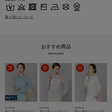
取り扱いについて
おすすめ商品
Recommend
50%
60%
60%
OFF
OFF
OFF
再値下げ
Le Souk
Le Souk
Le Souk
透かし柄リブクルーネック
透かし柄ニットブルゾン
透かし柄ボートネックプル