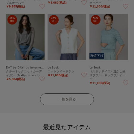
プルオーバー
オーバー
￥9,680(税込)
￥9,955(税込)
￥11,000(税込)
60%
60%
50%
OFF
OFF
OFF
再値下げ
DAY by DAY It's international
Le Souk
Le Souk
クルーネックニットカーデ
ニットツイードジレ
《大きいサイズ》透かし柄
ィガン《Melty air wool》
リブクルーネックプルオー
￥11,000(税込)
バー
￥5,984(税込)
￥11,055(税込)
一覧を見る
最近見たアイテム