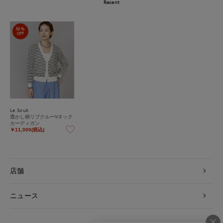
Recent
50%
OFF
Le Souk
透かし柄リブクルーVネック
カーディガン
￥11,000(税込)
店舗
ニュース