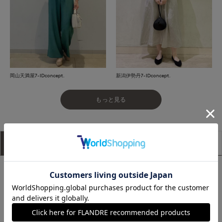
岡山天満屋7-IDconcept.
新潟伊勢丹7-IDconcept.
もっと見る
アイテム説明
サイズ詳細
購入レビュー
■デザイン
ワイドリブに透かし柄を施した表情豊かな編地が魅力のカーデ
ィガン。すっきりとしたVネックで、カーディガンとしてはも
ちろん、ボタンを留めてプルオーバー風にも着用できます。ボ
タンは同素材のクルミボタンを使用し、統一感のあるデザイン