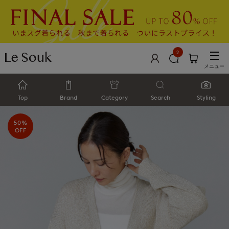
2
メニュー
Top
Brand
Category
Search
Styling
50%
OFF