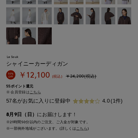
Le Souk
シャイニーカーディガン
￥12,100
50%
￥24,200(税込)
(税込)
OFF
55ポイント還元
会員登録は
こちら
57名がお気に入りに登録中
4.0
(1件)
8月9日（日）
にお届けします！
※21時間
49分
以内
のご注文、ご入金が対象です。
※一部例外地域がございます。(詳しくは
こちら
)