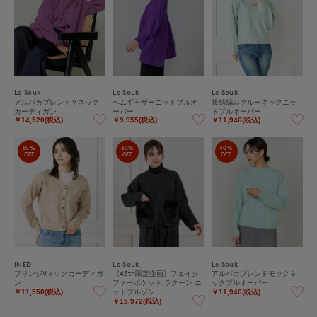
Le Souk
Le Souk
Le Souk
アルパカブレンドＶネック
ヘムギャザーニットプルオ
接結編みクルーネックニッ
カーディガン
ーバー
トプルオーバー
￥14,520(税込)
￥9,955(税込)
￥11,946(税込)
50%
60%
40%
OFF
OFF
OFF
INED
Le Souk
Le Souk
フリンジVネックカーディガ
《45th限定企画》フェイク
アルパカブレンドモックネ
ン
ファーポケット ラクーン ニ
ックプルオーバー
ットブルゾン
￥11,550(税込)
￥11,946(税込)
￥15,972(税込)