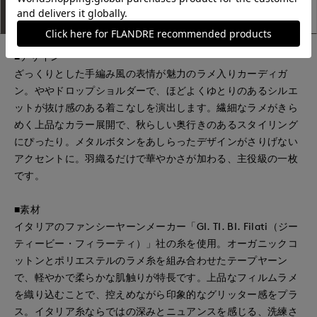
アイテム説明
サイズ詳細
購入レビュー
■デザイン
ざっくりとした手編み風の表情が魅力のラメ入りカーディガ
ン。ややドロップショルダーで、ほどよくゆとりのあるシルエ
ットが抜け感のある着こなしを演出します。繊細なラメがきら
めく上品なカラー展開で、秋らしい奥行きのあるスタイリング
にぴったり。メタルボタンをあしらったデザインがさりげない
アクセントに。羽織るだけで華やかさが加わる、主役級の一枚
です。
■素材
イタリアのファンシーヤーンメーカー「GI. TI. BI. Filati（ジー
ティービー・フィラーティ）」社の糸を使用。オーガニックコ
ットンとポリエステルのラメ糸を組み合わせたテープヤーン
で、軽やかで柔らかな肌触りが特長です。上品なフィルムラメ
を織り込むことで、控えめながら印象的なグリッター感をプラ
ス。イタリア糸ならではの深みとニュアンスを感じる、洗練さ