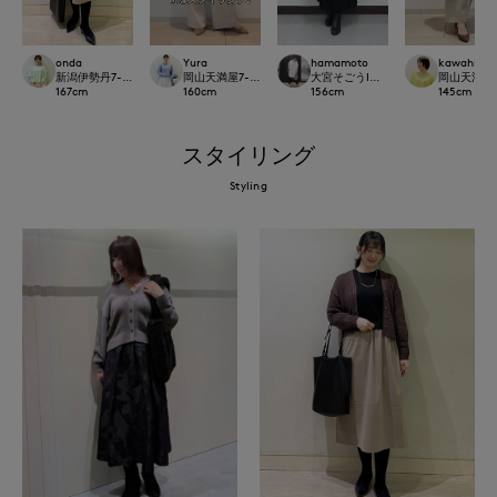
onda
Yura
hamamoto
kawahi
新潟伊勢丹7-IDconcept.
岡山天満屋7-IDconcept.
大宮そごうINED
岡山天満屋7-I
167
cm
160
cm
156
cm
145
cm
スタイリング
Styling