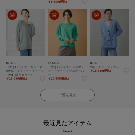
￥8,800(税込)
30%
50%
40%
OFF
OFF
OFF
INED L
Le Souk
INED
《大きいサイズ》カシミヤ
《大きいサイズ》ドルマン
Vネックカーディガン
混Vネックチュニックニット
スリーブニットプルオーバ
￥15,840(税込)
《WEB限定カラー》
ー
￥13,090(税込)
￥10,505(税込)
一覧を見る
最近見たアイテム
Recent