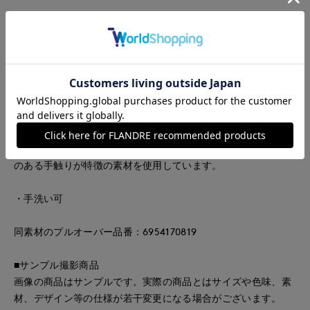
■デザイン
すっきりとした深Vネックのシャープなプルオーバー。総針仕
立てによる程よい肉感で、透けにくく、上品な光沢としなやか
な着心地。合わせるインナーで印象が変わり、ボトムともすっ
きりと着こなせる華やかな一着です。
■素材
ストレッチ糸を一緒に編み込むことで、適度な肉感と張り感を
持たせています。ストレッチ性に優れ、きれいな目面と清涼感
のある手触りが特徴の素材を使用しています。
・手洗い可
同素材のプルオーバー品番：6954170819
■サンプル撮影商品
画像の商品はサンプルです。実際の商品とはサイズや色味、素
材、デザイン等の仕様が若干変更になる場合がございます。