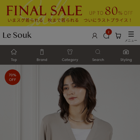
2
メニュー
Top
Brand
Category
Search
Styling
70%
OFF