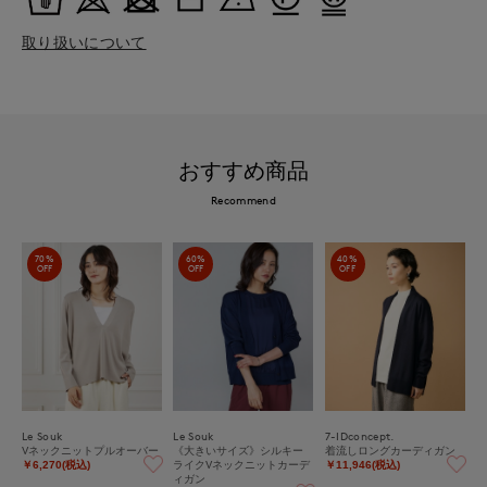
取り扱いについて
おすすめ商品
Recommend
70%
60%
40%
OFF
OFF
OFF
Le Souk
Le Souk
7-IDconcept.
Vネックニットプルオーバー
《大きいサイズ》シルキー
着流しロングカーディガン
ライクVネックニットカーデ
￥6,270(税込)
￥11,946(税込)
ィガン