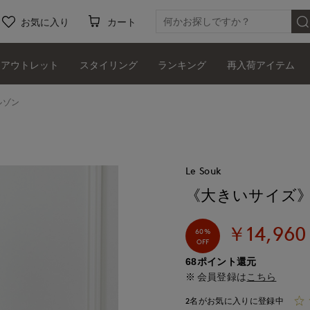
お気に入り
カート
アウトレット
スタイリング
ランキング
再入荷アイテム
ルゾン
Le Souk
《大きいサイズ
￥14,960
60%
OFF
68ポイント還元
会員登録は
こちら
2名がお気に入りに登録中