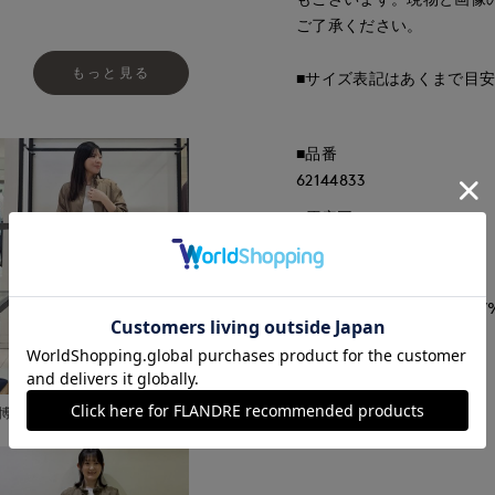
ご了承ください。
もっと見る
■サイズ表記はあくまで目
■品番
62144833
■原産国
中国製
■クオリティ
再生繊維（セルロース）67%
■取扱い方法
博多大丸7-IDconcept.
取り扱いについて