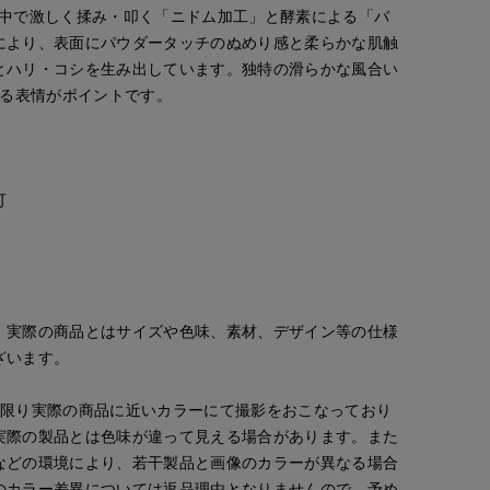
水中で激しく揉み・叩く「ニドム加工」と酵素による「バ
により、表面にパウダータッチのぬめり感と柔らかな肌触
とハリ・コシを生み出しています。独特の滑らかな風合い
ある表情がポイントです。
可
。実際の商品とはサイズや色味、素材、デザイン等の仕様
ざいます。
な限り実際の商品に近いカラーにて撮影をおこなっており
実際の製品とは色味が違って見える場合があります。また
などの環境により、若干製品と画像のカラーが異なる場合
のカラー差異については返品理由となりませんので、予め