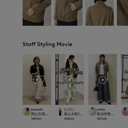
Staff Styling Movie
kawahi
たけだ
onda
岡山天満屋7-IDconcept.
富山大和7-IDconcept.
新潟伊勢丹7-IDconc
145
cm
163
cm
167
cm