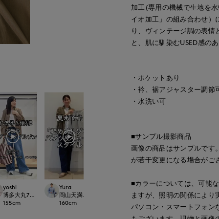
加工(専用の機械で生地を
イオ加工」の組み合わせ）
り、ヴィンテージ調の表情
と、肌に馴染むUSED感の
・ポケットあり
・衿、裾アジャスター調節
・水洗い可
■サンプル撮影商品
画像の商品はサンプルです
が若干変更になる場合がご
■カラーについては、可能
yoshi
Yura
onda
ますが、照明の関係により
ept.
博多大丸7-IDconcept.
岡山天満屋7-IDconcept.
新潟伊勢丹7-IDconcept.
155
cm
160
cm
167
cm
パソコン・スマートフォン
もございます。現物と画像