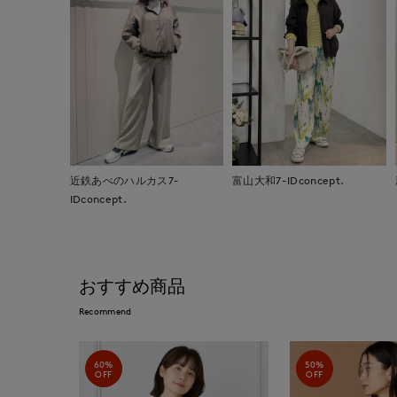
近鉄あべのハルカス7-
富山大和7-IDconcept.
IDconcept.
おすすめ商品
Recommend
60%
50%
OFF
OFF