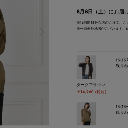
8月8日（土）
にお届
※16時間
38分
以内
のご注文、ご
※一部例外地域がございます。(
13(13
残り
ダークブラウン
￥14,960 (税込)
13(13
残り