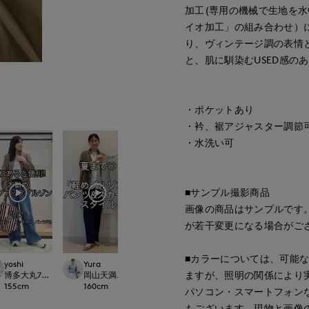
加工(専用の機械で生地を
イオ加工」の組み合わせ）
り、ヴィンテージ調の表情
と、肌に馴染むUSED感の
・ポケットあり
・衿、裾アジャスター調節
・水洗い可
■サンプル撮影商品
画像の商品はサンプルです
が若干変更になる場合がご
■カラーについては、可能
yoshi
Yura
onda
ますが、照明の関係により
ept.
博多大丸7-IDconcept.
岡山天満屋7-IDconcept.
新潟伊勢丹7-IDconcept.
155
cm
160
cm
167
cm
パソコン・スマートフォン
もございます。現物と画像