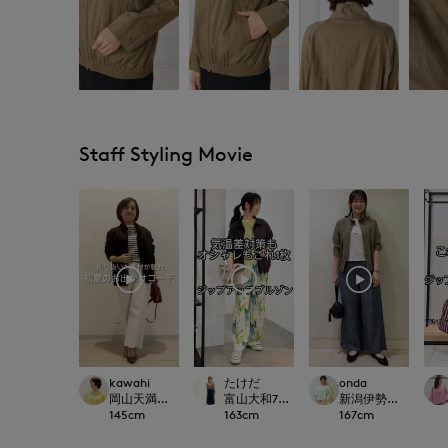
Staff Styling Movie
kawahi
たけだ
onda
岡山天満屋7-IDconcept.
富山大和7-IDconcept.
新潟伊勢丹7-IDconc
145
cm
163
cm
167
cm