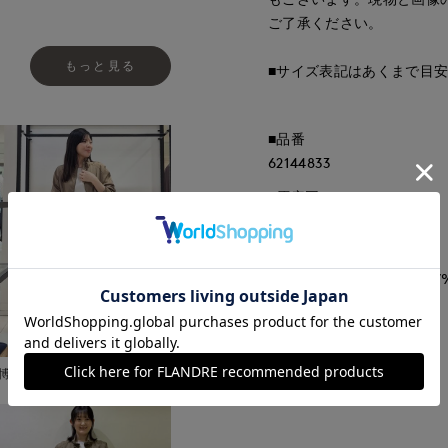
ご了承ください。
もっと見る
■サイズ表記はあくまで目
■品番
62144833
■原産国
中国製
■クオリティ
再生繊維（セルロース）67%
■取扱い方法
博多大丸7-IDconcept.
取り扱いについて