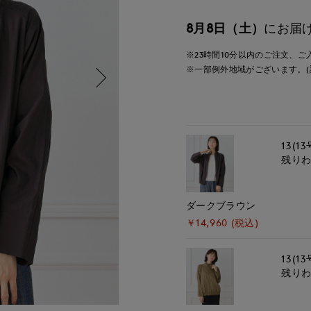
8月8日（土）
にお届
※23時間
10分
以内
のご注文、ご
※一部例外地域がございます。(
13(13
残り
ダークブラウン
￥14,960 (税込)
13(13
残り