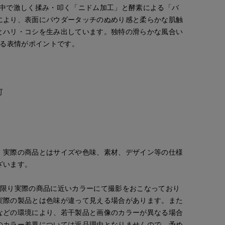
水中で激しく揉み・叩く「ニドム加工」と酵素による「バ
により、表面にパウダータッチのぬめり感と柔らかな肌触
とハリ・コシを生み出しています。独特の滑らかな風合い
ある表情がポイントです。
可
。実際の商品とはサイズや色味、素材、デザイン等の仕様
ざいます。
な限り実際の商品に近いカラーにて撮影をおこなっており
実際の製品とは色味が違って見える場合があります。また
などの環境により、若干製品と画像のカラーが異なる場合
のカラー差異については返品理由となりませんので、予め