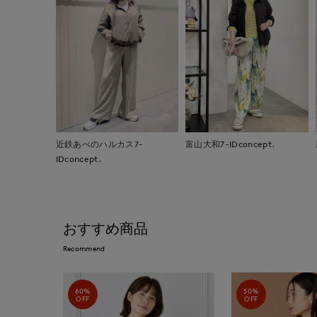
近鉄あべのハルカス7-
富山大和7-IDconcept.
IDconcept.
おすすめ商品
Recommend
60%
50%
OFF
OFF