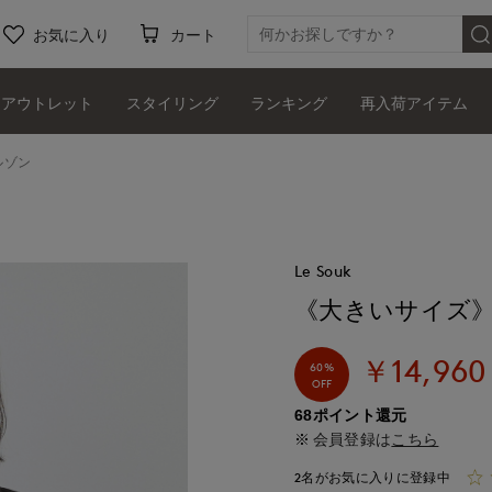
お気に入り
カート
アウトレット
スタイリング
ランキング
再入荷アイテム
ルゾン
Le Souk
《大きいサイズ
￥14,960
60%
OFF
68ポイント還元
会員登録は
こちら
2名がお気に入りに登録中