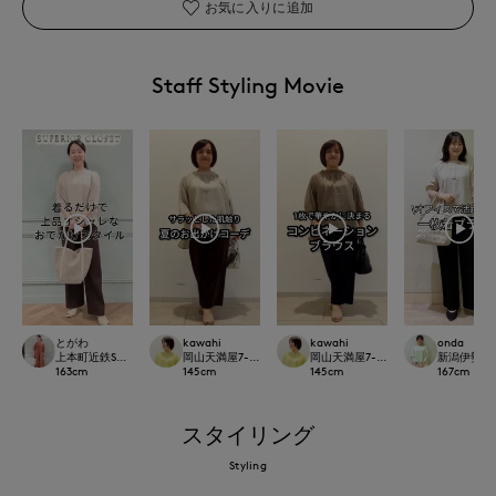
お気に入りに追加
Staff Styling Movie
とがわ
kawahi
kawahi
onda
上本町近鉄SUPERIORCLOSET
岡山天満屋7-IDconcept.
岡山天満屋7-IDconcept.
新潟伊勢丹7-I
163
cm
145
cm
145
cm
167
cm
スタイリング
Styling