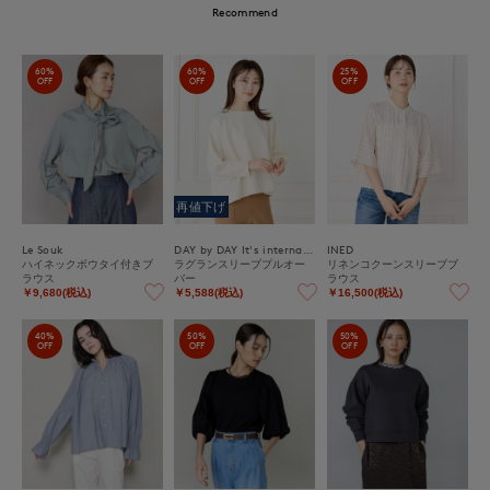
Recommend
60%
60%
25%
OFF
OFF
OFF
再値下げ
Le Souk
DAY by DAY It's international
INED
ハイネックボウタイ付きブ
ラグランスリーブプルオー
リネンコクーンスリーブブ
ラウス
バー
ラウス
￥9,680(税込)
￥5,588(税込)
￥16,500(税込)
40%
50%
50%
OFF
OFF
OFF