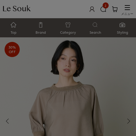
2
メニュー
Top
Brand
Category
Search
Styling
30%
OFF