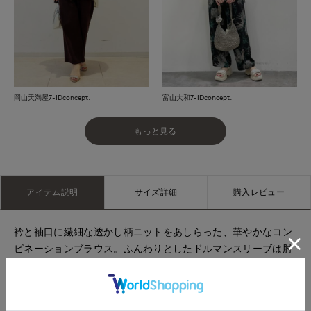
岡山天満屋7-IDconcept.
富山大和7-IDconcept.
もっと見る
アイテム説明
サイズ詳細
購入レビュー
衿と袖口に繊細な透かし柄ニットをあしらった、華やかなコン
ビネーションブラウス。ふんわりとしたドルマンスリーブは肘
まで隠れる長さで、気になる腕まわりをさりげなくカバーしま
す。前後差をつけた着丈が軽やかな抜け感を演出。後ろボタン
開き仕様で着脱しやすく、1枚で着映えするデザインに仕上げま