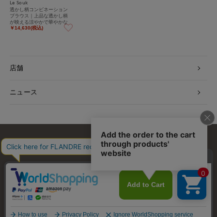
Le Souk
透かし柄コンビネーション
ブラウス｜上品な透かし柄
が映える涼やかで華やかな
コンビブラウス
￥14,630(税込)
店舗
ニュース
お問い合わせ
利用規約
会社概要
プライバシーポリシー
特定商取引・古物営業法に基づく表示
店舗リスト
© FLANDRE CO., LTD.