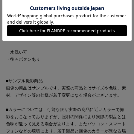
した。清涼感のある表情で、夏のスタイリングを上品に彩りま
す。
反発性と程よいドレープ感のある風合いの薄手ローン。程よい
透け感があり涼やかな風合いです。
・水洗い可
・後ろボタンあり
■サンプル撮影商品
画像の商品はサンプルです。実際の商品とはサイズや色味、素
材、デザイン等の仕様が若干変更になる場合がございます。
■カラーについては、可能な限り実際の商品に近いカラーで撮
影をおこなっておりますが、照明の関係により実際の製品とは
色味が違って見える場合があります。またパソコン・スマート
フォンなどの環境により、若干製品と画像のカラーが異なる場