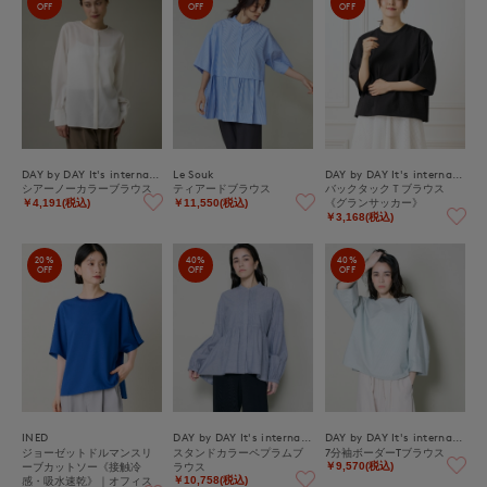
OFF
OFF
OFF
DAY by DAY It's international
Le Souk
DAY by DAY It's international
シアーノーカラーブラウス
ティアードブラウス
バックタックＴブラウス
《グランサッカー》
￥4,191(税込)
￥11,550(税込)
￥3,168(税込)
20%
40%
40%
OFF
OFF
OFF
INED
DAY by DAY It's international
DAY by DAY It's international
ジョーゼットドルマンスリ
スタンドカラーペプラムブ
7分袖ボーダーTブラウス
ーブカットソー《接触冷
ラウス
￥9,570(税込)
感・吸水速乾》｜オフィス
￥10,758(税込)