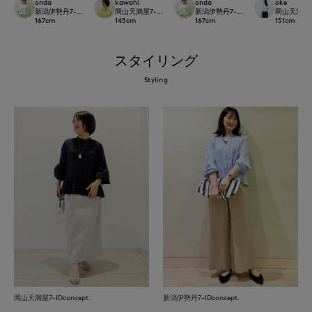
onda
kawahi
onda
oke
新潟伊勢丹7-IDconcept.
岡山天満屋7-IDconcept.
新潟伊勢丹7-IDconcept.
岡山天満屋7-I
167
cm
145
cm
167
cm
151
cm
スタイリング
Styling
岡山天満屋7-IDconcept.
新潟伊勢丹7-IDconcept.