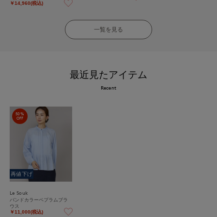
カジュアルにも大活躍、ひ
￥14,960(税込)
んやり涼しい大人のイージ
ーケアカットソー
一覧を見る
最近見たアイテム
Recent
50%
OFF
再値下げ
Le Souk
バンドカラーペプラムブラ
ウス
￥11,000(税込)