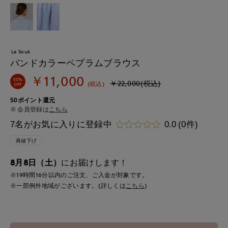
Le Souk
バンドカラーペプラムブラウス
￥11,000
50%
￥22,000(税込)
(税込)
OFF
50ポイント還元
会員登録は
こちら
7名がお気に入りに登録中
0.0
(0件)
再値下げ
8月8日（土）
にお届けします！
※19時間
16分
以内
のご注文、ご入金が対象です。
※一部例外地域がございます。(詳しくは
こちら
)