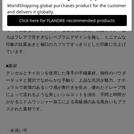
■デザイン
やや詰まった上品なバンドカラーと襟元のギャザーがポイント
のブラウスで、ラグランスリーブと程良いボリュームのパフス
リーブによるストレスフリーな着心地に加え、前はタック・後
ろはフレアで甘すぎないペプラムデザインを施し、ミニマムな
印象の比翼あきと袖口のカフスですっきりとした印象に仕上げ
ています。
■素材
テンセルとナイロンを使用した薄手の平織素材。独特のパウダ
ータッチと贅沢でなめらかな手触り、上品な光沢が魅力。ナチ
ュラルで表情のあるシワ感が奥行きを生み、優れたドレープ性
によって流れるような美しいシルエットを演出。手間と時間が
かかるニドムワッシャー加工による高級感のある風合いもプラ
スされた素材です。
・水洗い可