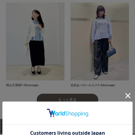
岡山天満屋7-IDconcept.
近鉄あべのハルカス7-IDconcept.
もっと見る
アイテム説明
サイズ詳細
購入レビュー