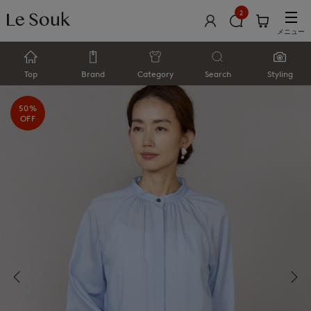
2
メニュー
Top
Brand
Category
Search
Styling
50%
OFF