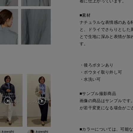
着に仕上がっています。
■素材
ナチュラルな表情感のある
と、ドライでさらりとした
とで生地に深みと表情が加
す。
・後ろボタンあり
・ボウタイ取り外し可
・水洗い可
■サンプル撮影商品
画像の商品はサンプルです
が若干変更になる場合がご
■カラーについては、可能
Yura
kawahi
kawahi
kawahi