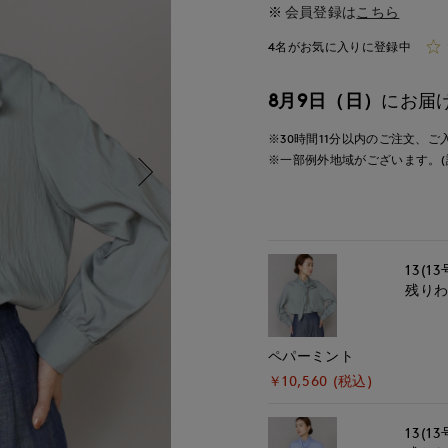
会員登録は
こちら
4名がお気に入りに登録中
8月9日（日）
にお届
※30時間
11分
以内
のご注文、ご
※一部例外地域がございます。(
13(13
残り
ペパーミント
￥10,560 (税込)
13(13