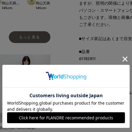
ますが、照明の関係により
岡山天満屋7-IDconcept.
t.
岡山天満屋7-IDconcept.
岡山天満屋7-IDconcept.
岡山天満屋7-IDcon
160
cm
145
cm
145
cm
145
cm
パソコン・スマートフォン
もございます。現物と画像
ご了承ください。
もっと見る
■サイズ表記はあくまで目
■品番
61182811
■原産国
中国製
■クオリティ
レーヨン64% ナイロン36%
■取扱い方法
取り扱いについて
富山大和7-IDconcept.