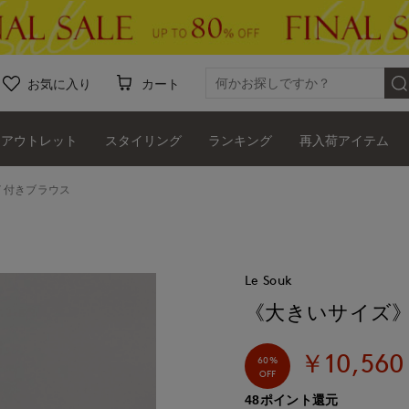
お気に入り
カート
アウトレット
スタイリング
ランキング
再入荷アイテム
イ付きブラウス
Le Souk
《大きいサイズ
￥10,560
60%
OFF
48ポイント還元