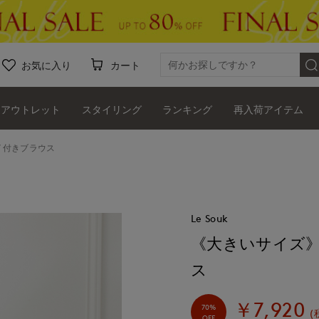
お気に入り
カート
アウトレット
スタイリング
ランキング
再入荷アイテム
イ付きブラウス
Le Souk
《大きいサイズ
ス
￥7,920
70%
(
OFF