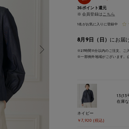
36ポイント還元
会員登録は
こちら
1名がお気に入りに登録中
8月9日（日）
にお届
※27時間
11分
以内
のご注文、ご
※一部例外地域がございます。(
13(13
在庫
ネイビー
￥7,920 (税込)