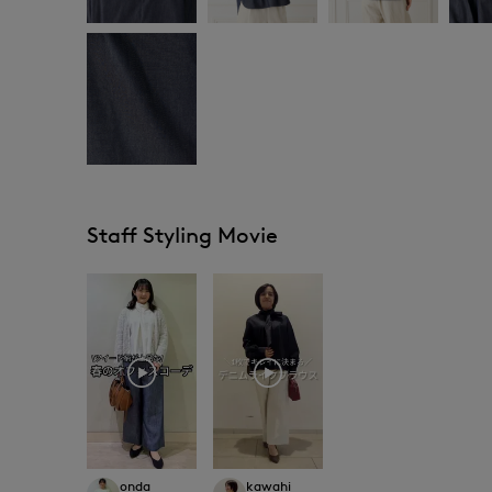
Staff Styling Movie
onda
kawahi