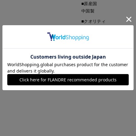
■原産国
中国製
■クオリティ
綿100%
■取扱い方法
取り扱いについて