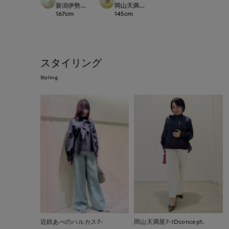
新潟伊勢丹7-IDconcept.
岡山天満屋7-IDconcept.
167
cm
145
cm
スタイリング
Styling
近鉄あべのハルカス7-
岡山天満屋7-IDconcept.