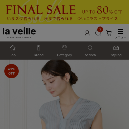
3
メニュー
Top
Brand
Category
Search
Styling
40%
OFF