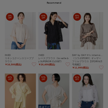
Recommend
25%
40%
33%
OFF
OFF
OFF
INED
INED
DAY by DAY It's international
リネンコクーンスリーブブ
レースブラウス《la veille b
《コラボSTORY》ギャザー
ラウス
y SUPERIOR CLOSET》
フリルブラウス【STORY6月
号掲載】
￥16,500(税込)
￥26,400(税込)
￥11,990(税込)
40%
30%
40%
OFF
OFF
OFF
再値下げ