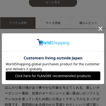
もっと見る
アイテム説明
サイズ詳細
購入レビュー
■デザイン
フロント部分に細かいピンタックをあしらったチュニック丈ト
ップス。ウエストから下はピンタックをいれないことでウエス
トシェイプの効いたコンシャスなシルエットによりモードに引
き立てます。上品な素材感で甘くなりすぎず、程良いフェミニ
ンさを演出。顔周りをすっきりと見せるようにＶネックライン
に仕上げ、スタイルアップ効果も期待できます。
■素材
ほんのり透け感があり爽やかな印象を与えてくれる、新しいオ
ーガンジー素材。従来のオーガンジーと違い風合いがソフトな
テンセルを使っているため肌に心地よくナチュラルなタッチが
特徴です。透明感のある軽やかな質感とやさしいハリ感で新し