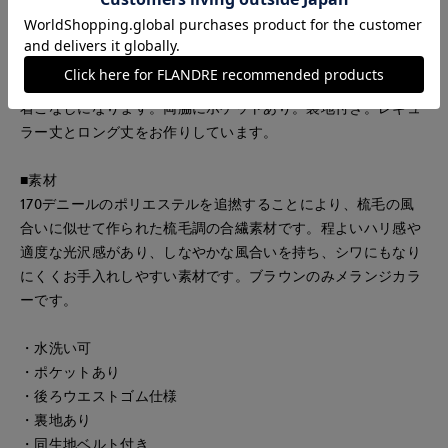
エスト且つ後ろウエストがゴム仕様なので、着心地をkeepしな
がらスタイルアップして見えます。同素材のシャツと合わせた
セットアップもおすすめです。スカートのベルトをシャツに使
用することでベルトがアクセントになり、スタイルアップした
着こなしになります。両脇にポケットあり。裏地付き。レギュ
ラー丈とロング丈をお作りしています。
■素材
170デニールのポリエステルを追撚することにより、梳毛の風
合いに似せて作られた梳毛調の合繊素材です。程よいハリ感や
適度な光沢感があり、しなやかな風合いを持ち、シワにもなり
にくくお手入れしやすい素材です。ブラウンのみメランジカラ
ーです。
・水洗い可
・ポケットあり
・後ろウエストゴム仕様
・裏地あり
・同生地ベルト付き