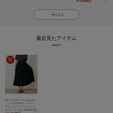
載】
￥5,588(税込)
一覧を見る
最近見たアイテム
Recent
60%
OFF
DAY by DAY It's international
《コラボSTORY》ベルテッ
ドタックプリーツスカート
(レギュラー丈)【STORY11月
号掲載】