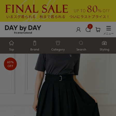
2
メニュー
Top
Brand
Category
Search
Styling
60%
OFF