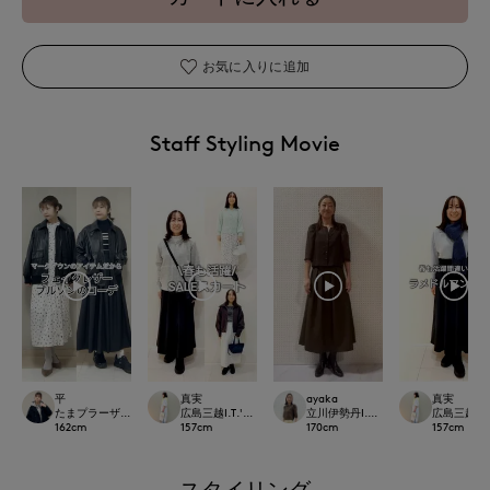
お気に入りに追加
Staff Styling Movie
平
真実
ayaka
真実
たまプラーザ東急I.T.'S.international
広島三越I.T.'S.international
立川伊勢丹I.T.'S.international
広島三越I.T.'
162
cm
157
cm
170
cm
157
cm
スタイリング