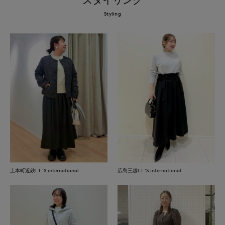
Styling
上本町近鉄I.T.'S.international
広島三越I.T.'S.international