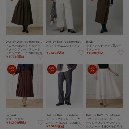
DAY by DAY It's international
DAY by DAY It's international
INED
《コラボSTORY》ベルテッ
ホワイトデニムワイドパン
ライトカルゼ ラップ風タイ
ドタックプリーツスカート
ツ
トスカート
（ロング丈）【STORY11月号
￥6,600(税込)
￥8,800(税込)
掲載】
￥6,776(税込)
60%
80%
60%
OFF
OFF
OFF
Le Souk
DAY by DAY It's international
DAY by DAY It's international
プリーツスカート
ベーシックストレートデニ
《コラボSTORY》カットワ
ムパンツ《SUVIN DENIM》
ークレースのドラマティッ
￥11,000(税込)
クスカート【STORY8月号掲
￥3,586(税込)