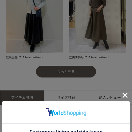
広島三越I.T.'S.international
立川伊勢丹I.T.'S.international
もっと見る
アイテム説明
サイズ詳細
購入レビュー
■デザイン
スカートと同素材のベルトが付いたタックスカート。長めのベ
ルトがポイントで、かしこまり過ぎずこなれた印象に。ハイウ