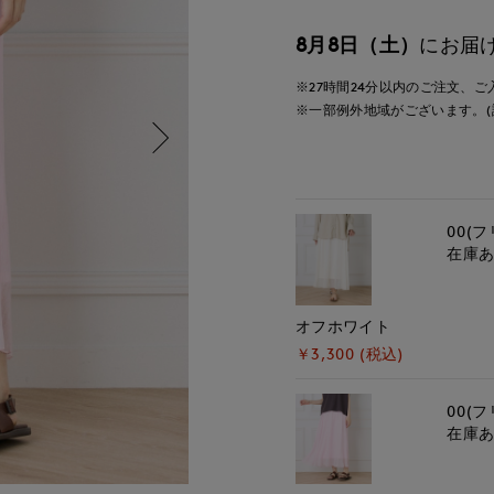
8月8日（土）
にお届
※27時間
24分
以内
のご注文、ご
※一部例外地域がございます。(
00(フ
在庫
オフホワイト
￥3,300 (税込)
00(フ
在庫