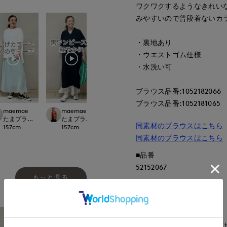
ワクワクするようなきれい
みやすいので普段着ないカ
・裏地あり
・ウエストゴム仕様
・水洗い可
ブラウス品番:1052182066
ブラウス品番:1052181065
maemae
maemae
ayaka
Nakajima
ational
たまプラーザ東急I.T.'S.international
たまプラーザ東急I.T.'S.international
立川伊勢丹I.T.'S.international
広島三越I.T.'S.inte
同素材のブラウスはこちら
157
cm
157
cm
170
cm
158
cm
同素材のブラウスはこちら
■品番
52152067
もっと見る
■原産国
中国製
■クオリティ
表地:ポリエステル100% 裏