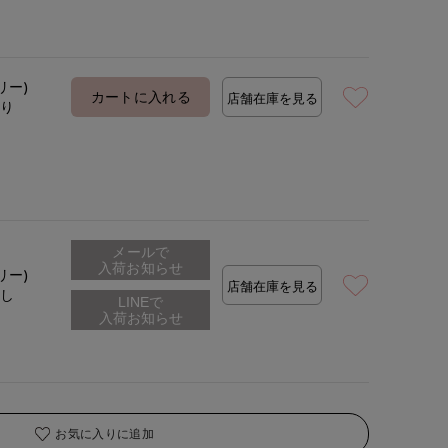
着用サイズ:00(M)
モデ
リー)
カートに入れる
店舗在庫を見る
あり
メールで
入荷お知らせ
リー)
店舗在庫を見る
なし
お気に入りに追加