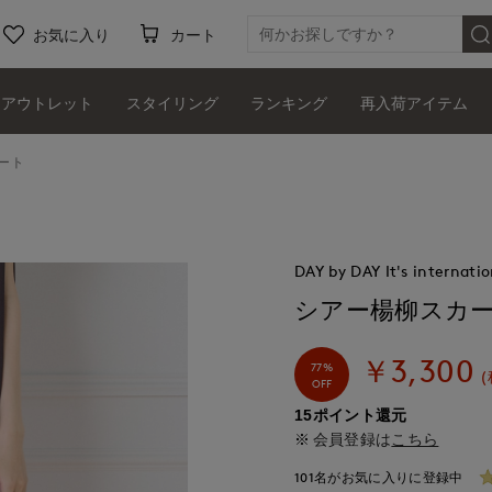
お気に入り
カート
アウトレット
スタイリング
ランキング
再入荷アイテム
ート
DAY by DAY It's internatio
シアー楊柳スカ
￥3,300
77%
(
OFF
15ポイント還元
会員登録は
こちら
101名がお気に入りに登録中