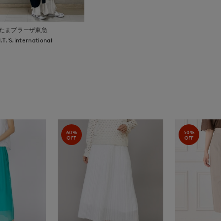
たまプラーザ東急
I.T.'S.international
60%
50%
OFF
OFF