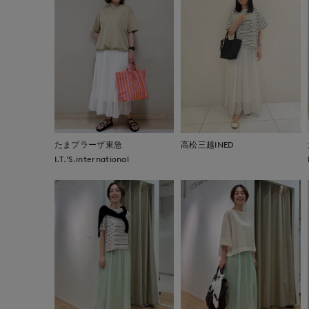
たまプラーザ東急
高松三越INED
I.T.'S.international