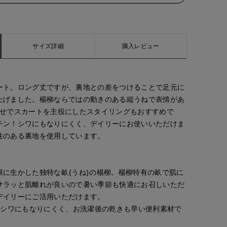
サイズ詳細
購入レビュー
ート。ロング丈ですが、裏地との差をつけることで足元に
上げました。楊柳ならではの動きのある縦うねで表情があ
わせでスカートを主役にしたスタイリングもおすすめで
チン！シワにもなりにくく、デイリーにお使いいただけま
性のある裏地を使用しています。
限に生かした独特な畝(うね)の楊柳。楊柳特有の畝で肌に
サラッと肌離れが良いので暑い季節も快適にお召しいただ
デイリーにご活用いただけます。
でシワにもなりにくく、お洗濯後の乾きも早い便利素材で