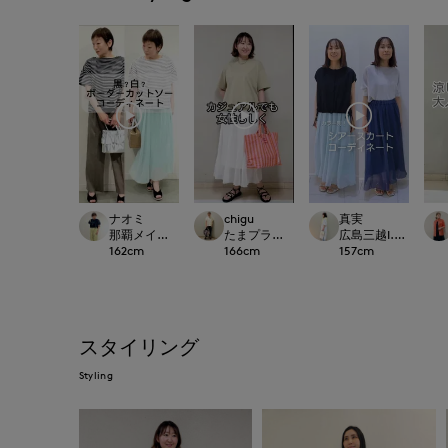
ナオミ
chigu
真実
那覇メインプレイスI.T.'S.international
たまプラーザ東急I.T.'S.international
広島三越I.T.'S.intern
162
cm
166
cm
157
cm
スタイリング
Styling