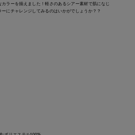
なカラーを揃えました！軽さのあるシアー素材で肌になじ
ラーにチャレンジしてみるのはいかがでしょうか？？
ayaka
Nakajima
ayaka
rnational
立川伊勢丹I.T.'S.international
広島三越I.T.'S.international
立川伊勢丹I.T.'S.international
170
cm
158
cm
170
cm
地:ポリエステル100%