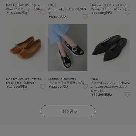
DAY by DAY It's international
INED
DAY by DAY It's international
Cloud 6スニーカー《ON》
Ooriginalサンダル《OOFO
Orinoco3 Strap《Clarks》
S》
￥18,700(税込)
￥17,600(税込)
￥8,580(税込)
DAY by DAY It's international
Maglie le cassetto
INED
Freckle Ice 《Clarks》
ビジュー付き厚底サンダル
チュールパンプス TINA272
0《CORSOROMA9/コルソ
￥17,600(税込)
￥33,000(税込)
ローマ9》
￥35,200(税込)
一覧を見る