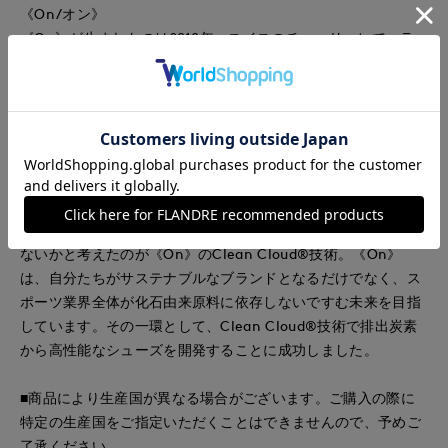
《On/オン》
《On》が生まれたのは2010年。スイスのチューリッヒで、ラ
ンニングを楽しくすることをミッションに、元プロアスリート
であるオリヴィエ・ベルンハルド氏ら3人の創業メンバーが立
ち上げ、彼らの豊富な経験とエンジニアの技術を結集し、最先
端のランニングシューズを生み出しました。その性能は高い評
価を受け、普段使いもできるランニングシューズとして、現在
ファッションシーンからも高い注目を集めています。
『《On》のサスティナビリティ』
工場から排出される二酸化炭素を減らすのではなく、活用でき
ないかと考えたのが《On》のClean Cloud®技術。《On》
は、自分たちがサステナブルなブランドとなるだけでなく、ス
ポーツ業界全体が化石由来原料に依存しないですむ未来を目指
しています。その一環として、Clean Cloud®技術で排出炭素
から高性能なシューズを開発することに成功しました。
■商品により生産国が異なる場合がございます。ご購入の際に
特定の生産国をご指定いただくことはできませんので、予めご
了承ください。