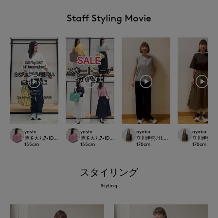
Staff Styling Movie
yoshi
yoshi
ayaka
ayaka
博多大丸7-IDconcept.
博多大丸7-IDconcept.
立川伊勢丹I.T.'S.international
立川伊勢丹I.T.
155
cm
155
cm
170
cm
170
cm
スタイリング
Styling