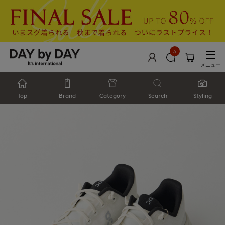
3
メニュー
Top
Brand
Category
Search
Styling