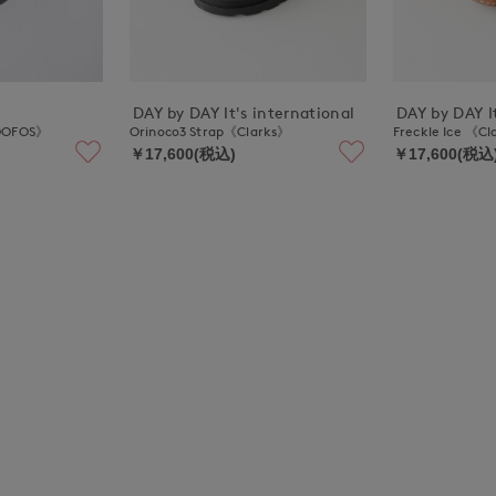
DAY by DAY It's international
DAY by DAY It
OOFOS》
Orinoco3 Strap《Clarks》
Freckle Ice 《C
￥17,600(税込)
￥17,600(税込