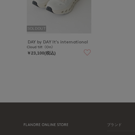
SOLDOUT
DAY by DAY It's international
Cloud tilt《On》
￥23,100(税込)
ブランド