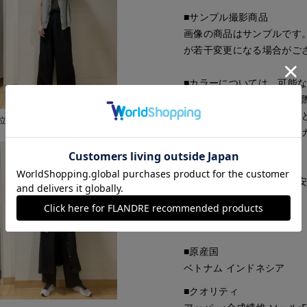
■サンプル撮影商品
画像の商品はサンプルです
が若干変更になる場合がご
■カラーについては、可能
すが、照明の関係により実
ソコン・スマートフォンな
立川伊勢丹I.T.'S.international
ございます。現物と画像の
了承ください。
■サイズ表記はあくまで目
■品番
60204012
■原産国
ベトナム インドネシア
■クオリティ