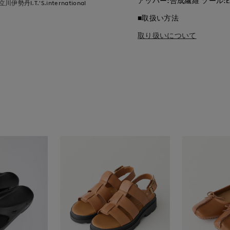
アッパー:合成繊維 ソール:E
立川伊勢丹I.T.'S.international
■取扱い方法
取り扱いについて