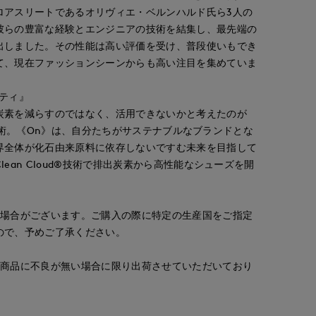
ロアスリートであるオリヴィエ・ベルンハルド氏ら3人の
彼らの豊富な経験とエンジニアの技術を結集し、最先端の
出しました。その性能は高い評価を受け、普段使いもでき
て、現在ファッションシーンからも高い注目を集めていま
ティ』
炭素を減らすのではなく、活用できないかと考えたのが
ud®技術。《On》は、自分たちがサステナブルなブランドとな
ayaka
ayaka
ayaka
立川伊勢丹I.T.'S.international
立川伊勢丹I.T.'S.international
ternational
立川伊勢丹I.T.'S.international
界全体が化石由来原料に依存しないですむ未来を目指して
170
cm
170
cm
170
cm
ean Cloud®技術で排出炭素から高性能なシューズを開
。
る場合がございます。ご購入の際に特定の生産国をご指定
ので、予めご了承ください。
、商品に不良が無い場合に限り出荷させていただいており