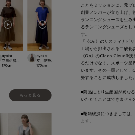
ことをミッションに、元プ
創業メンバーが立ち上げ、
ランニングシューズを生み
るランニングシューズとし
す。
『《On》のサスティナビリ
工場から排出される二酸化
《On》のClean Clo
ayaka
ayaka
yoshi
ayaka
rnational
立川伊勢丹I.T.'S.international
立川伊勢丹I.T.'S.international
博多大丸7-IDconcept.
立川伊勢丹I.T.'S.in
るだけでなく、スポーツ業
170
cm
170
cm
155
cm
170
cm
います。その一環として、Cl
発することに成功しました
■商品により生産国が異な
もっと見る
いただくことはできません
■靴箱破損につきましては
ます。