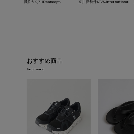
博多大丸7-IDconcept.
立川伊勢丹I.T.'S.international
おすすめ商品
Recommend