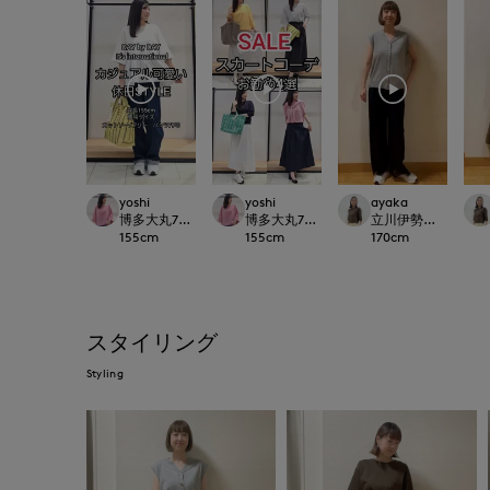
yoshi
yoshi
ayaka
博多大丸7-IDconcept.
博多大丸7-IDconcept.
立川伊勢丹I.T.'S.inte
155
cm
155
cm
170
cm
スタイリング
Styling