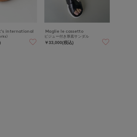
's international
Maglie le cassetto
larks》
ビジュー付き厚底サンダル
)
￥33,000(税込)