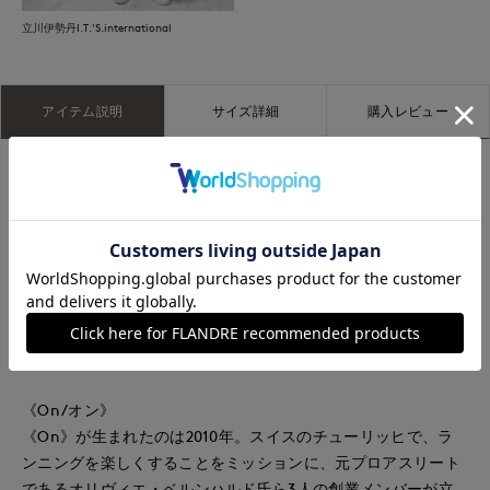
立川伊勢丹I.T.'S.international
アイテム説明
サイズ詳細
購入レビュー
すっきりとしたラインのテニススニーカーは、スタイリングし
やすいワードローブの定番アイテム。新設計でフィット感とク
ッション性がさらに向上しました。控えめなデザイン。だから
愛される一足。
表示サイズ/メーカーサイズ
23 JP 23.5(23.5cm)/EU 37.5 US 6.5 UK 4.5
25 JP 24.5(24.5cm)/EU 38.5 US 7.5 UK 5.5
《On/オン》
《On》が生まれたのは2010年。スイスのチューリッヒで、ラ
ンニングを楽しくすることをミッションに、元プロアスリート
であるオリヴィエ・ベルンハルド氏ら3人の創業メンバーが立