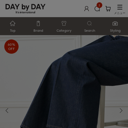
2
メニュー
Top
Brand
Category
Search
Styling
60%
OFF