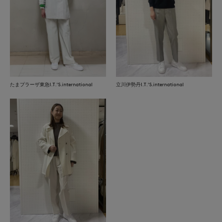
たまプラーザ東急I.T.'S.international
立川伊勢丹I.T.'S.international