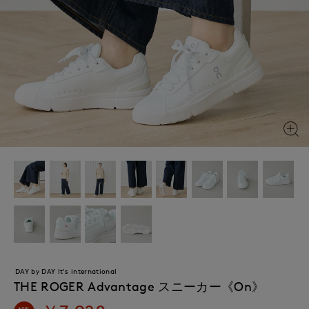
DAY by DAY It's international
THE ROGER Advantage スニーカー《On》
60%