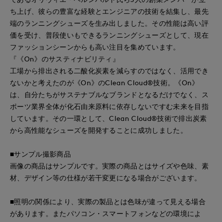
ち上げ、彼らの豊富な経験とエンジニアの技術を結集し、最先
端のランニングシューズを生み出しました。その性能は高い評
価を受け、普段使いもできるランニングシューズとして、現在
ファッションシーンからも高い注目を集めています。
『《On》のサスティナビリティ』
工場から排出される二酸化炭素を減らすのではなく、活用でき
ないかと考えたのが《On》のClean Cloud®技術。《On》
は、自分たちがサステナブルなブランドとなるだけでなく、ス
ポーツ業界全体が化石由来原料に依存しないですむ未来を目指
しています。その一環として、Clean Cloud®技術で排出炭素
から高性能なシューズを開発することに成功しました。
■サンプル撮影商品
画像の商品はサンプルです。実際の商品とはサイズや色味、素
材、デザイン等の仕様が若干変更になる場合がございます。
■照明の関係により、実際の製品とは色味が違って見える場合
があります。またパソコン・スマートフォンなどの環境によ