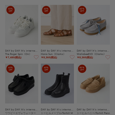
60%
60%
60%
OFF
OFF
OFF
DAY by DAY It's international
DAY by DAY It's international
DAY by DAY It's international
The Roger Spin《On》
Hana Sun《Clarks》
WallabeeEVO《Clarks》
￥7,480(税込)
￥8,360(税込)
￥8,360(税込)
60%
60%
80%
OFF
OFF
OFF
DAY by DAY It's international
DAY by DAY It's international
DAY by DAY It's international
ワラビーエヴォウォーター
トーヒルメープル/Torhill M
トーヒルペニー/Torhill Penn