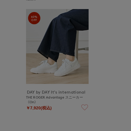
60%
OFF
DAY by DAY It's international
THE ROGER Advantage スニーカー
《On》
￥7,920(税込)