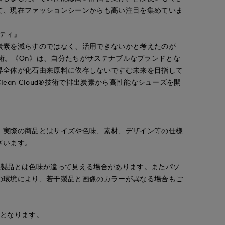
て、現在ファッションシーンからも高い注目を集めていま
ティ』
炭素を減らすのではなく、活用できないかと考えたのが
ud®技術。《On》は、自分たちがサステナブルなブランドとな
界全体が化石由来原料に依存しないですむ未来を目指して
ean Cloud®技術で排出炭素から高性能なシューズを開
。
。実際の商品とはサイズや色味、素材、デザイン等の仕様
ざいます。
の製品とは色味が違って見える場合があります。またパソ
の環境により、若干製品と画像のカラーが異なる場合もご
安となります。