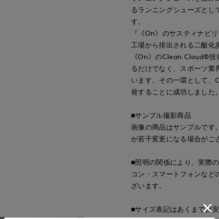
るランニングシューズとし
す。
『《On》のサスティナビリ
工場から排出される二酸化
《On》のClean Clo
るだけでなく、スポーツ業
います。その一環として、Cl
発することに成功しました
■サンプル撮影商品
画像の商品はサンプルです
が若干変更になる場合がご
■照明の関係により、実際
コン・スマートフォンなど
ざいます。
■サイズ表記はあくまで目