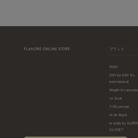
ブランド
INED
DAY by DAY It's
international
Maglie le cassetto
Le Souk
7-IDconcept.
ef-de Black
la veille by SUP
CLOSET