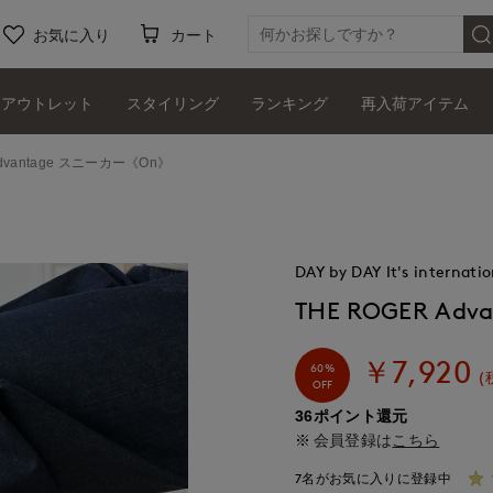
お気に入り
カート
アウトレット
スタイリング
ランキング
再入荷アイテム
Advantage スニーカー《On》
DAY by DAY It's internatio
THE ROGER A
￥7,920
60%
(
OFF
36ポイント還元
会員登録は
こちら
7名がお気に入りに登録中