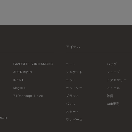
アイテム
FAVORITE SUKINAMONO
コート
バッグ
ADER.bijoux
ジャケット
シューズ
INED L
ニット
アクセサリー
Maglie L
カットソー
ストール
7-IDconcept. L size
ブラウス
雑貨
パンツ
web限定
スカート
ERIOR
ワンピース