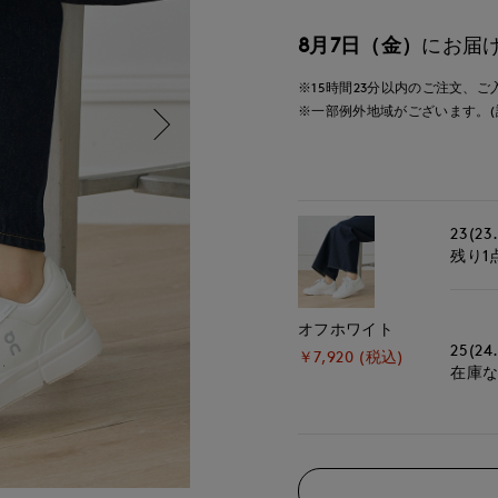
8月7日（金）
にお届
※15時間
23分
以内
のご注文、ご
※一部例外地域がございます。(
23(23
残り1
オフホワイト
25(24
￥7,920 (税込)
在庫