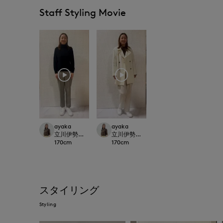
Staff Styling Movie
ayaka
ayaka
立川伊勢丹I.T.'S.international
立川伊勢丹I.T.'S.international
170
cm
170
cm
スタイリング
Styling