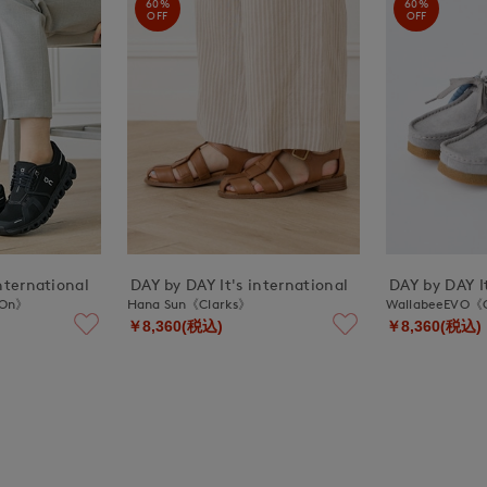
60%
60%
OFF
OFF
nternational
DAY by DAY It's international
DAY by DAY It
《On》
Hana Sun《Clarks》
WallabeeEVO《
￥8,360(税込)
￥8,360(税込)