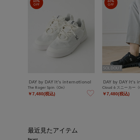
60%
60%
OFF
OFF
SOLDOUT
DAY by DAY It's international
DAY by DAY It's i
The Roger Spin《On》
Cloud 6 スニーカー
￥7,480(税込)
￥7,480(税込)
最近見たアイテム
Recent