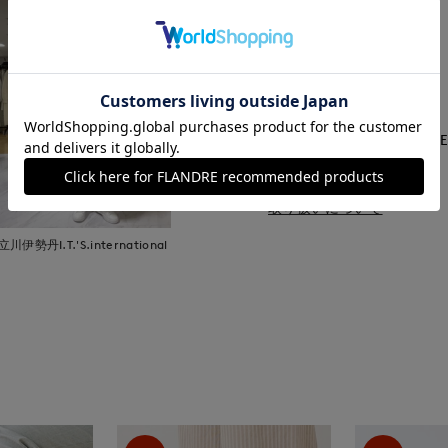
■品番
50204007
■原産国
■クオリティ
アッパー:合成繊維 ソール:E
■取扱い方法
取り扱いについて
立川伊勢丹I.T.'S.international