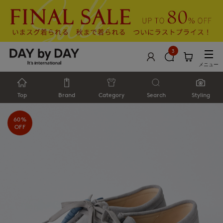
3
メニュー
Top
Brand
Category
Search
Styling
60%
OFF