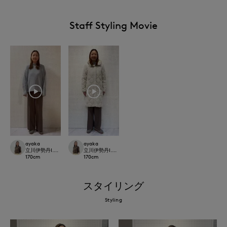
Staff Styling Movie
ayaka
ayaka
立川伊勢丹I.T.'S.international
立川伊勢丹I.T.'S.international
170
cm
170
cm
スタイリング
Styling