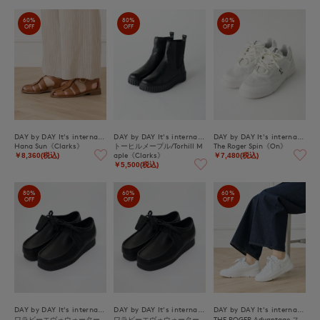
60%
80%
60%
OFF
OFF
OFF
DAY by DAY It's international
DAY by DAY It's international
DAY by DAY It's international
Hana Sun《Clarks》
トーヒルメープル/Torhill M
The Roger Spin《On》
aple《Clarks》
￥8,360(税込)
￥7,480(税込)
￥5,500(税込)
80%
60%
60%
OFF
OFF
OFF
DAY by DAY It's international
DAY by DAY It's international
DAY by DAY It's international
ワラビーエヴォウォーター
ワラビーエヴォウォーター
THE ROGER Advantage ス