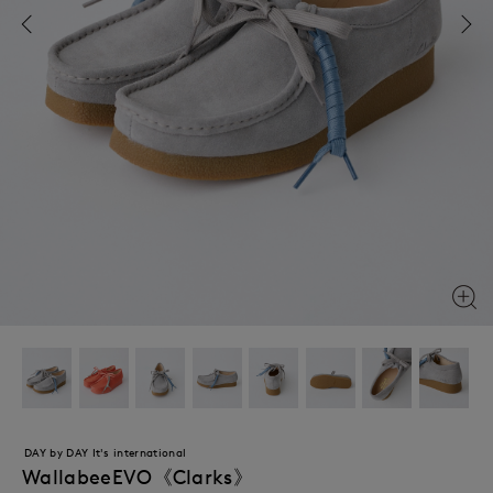
DAY by DAY It's international
WallabeeEVO《Clarks》