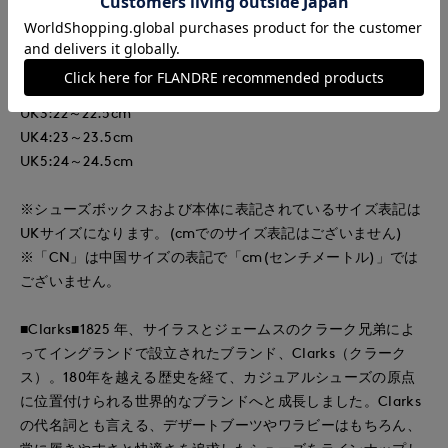
クレープソールの外観を保ちつつグリップ力と耐久性に優れた
ラバー製のアウトソールを採用。高いクッション性のフッドベ
ッドで快適な履き心地です。
UK3:22～22.5cm
UK4:23～23.5cm
UK5:24～24.5cm
※シューズボックスおよび本体に表記されているサイズ表記は
UKサイズになります。(cmでのサイズ表記はございません)
※「CN」は中国サイズの表記で「cm(センチメートル)」では
ございません。
■Clarks■1825 年、サイラスとジェームスのクラーク兄弟によ
ってイングランドで設立されたブランド、Clarks（クラーク
ス）。180年を越える歴史を経て、カジュアルシューズの原点
に位置付けられる世界的なブランドへと成長しました。Clarks
の代名詞とも言える、デザートブーツやワラビーはもちろん、