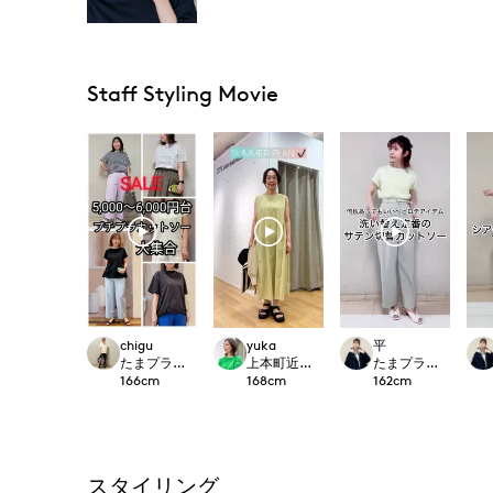
Staff Styling Movie
chigu
yuka
平
たまプラーザ東急I.T.'S.international
上本町近鉄I.T.'S.international
たまプラーザ東急I.T.'S.
166
cm
168
cm
162
cm
スタイリング