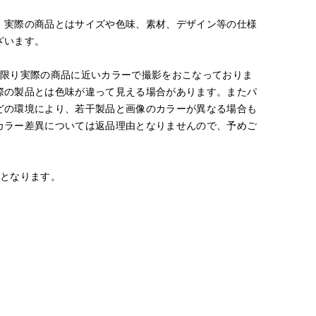
。実際の商品とはサイズや色味、素材、デザイン等の仕様
ざいます。
な限り実際の商品に近いカラーで撮影をおこなっておりま
際の製品とは色味が違って見える場合があります。またパ
どの環境により、若干製品と画像のカラーが異なる場合も
カラー差異については返品理由となりませんので、予めご
安となります。
chigu
平
yuka
S.international
たまプラーザ東急I.T.'S.international
たまプラーザ東急I.T.'S.international
上本町近鉄I.T.'S.international
166
cm
162
cm
168
cm