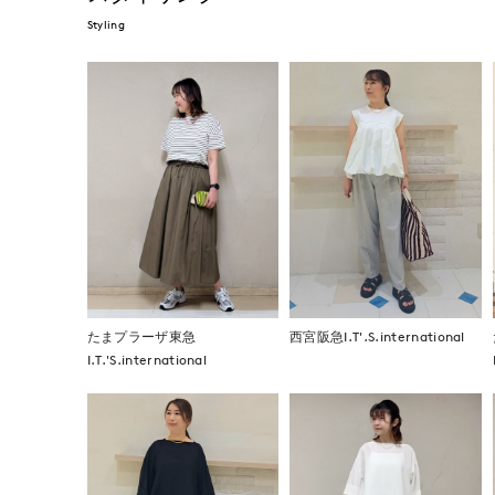
Styling
たまプラーザ東急
西宮阪急I.T'.S.international
I.T.'S.international