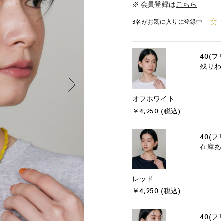
会員登録は
こちら
3名がお気に入りに登録中
40(フ
残り
オフホワイト
￥4,950 (税込)
40(フ
在庫
レッド
￥4,950 (税込)
40(フ