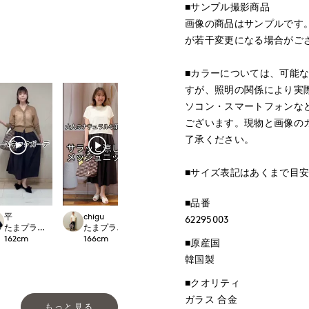
■サンプル撮影商品
画像の商品はサンプルです
が若干変更になる場合がご
■カラーについては、可能
すが、照明の関係により実
ソコン・スマートフォンな
ございます。現物と画像の
了承ください。
■サイズ表記はあくまで目
■品番
平
chigu
平
平
62295003
international
たまプラーザ東急I.T.'S.international
たまプラーザ東急I.T.'S.international
たまプラーザ東急I.T.'S.international
たまプラーザ東急I.T.'
162
cm
166
cm
162
cm
162
cm
■原産国
韓国製
■クオリティ
ガラス 合金
もっと見る