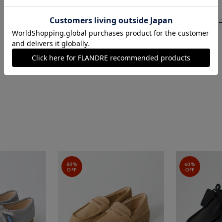
■クオリティ
アッパー:天然皮革 ソール:
■取扱い方法
取り扱いについて
80%
60%
OFF
OFF