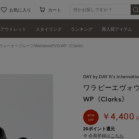
お気に入り
カート
アウトレット
スタイリング
ランキング
再入荷アイテム
ータープルーフ/WallabeeEVO WP《Clarks》
DAY by DAY It's internatio
ワラビーエヴォウォ
WP《Clarks》
￥4,400
80%
OFF
20ポイント還元
会員登録は
こちら