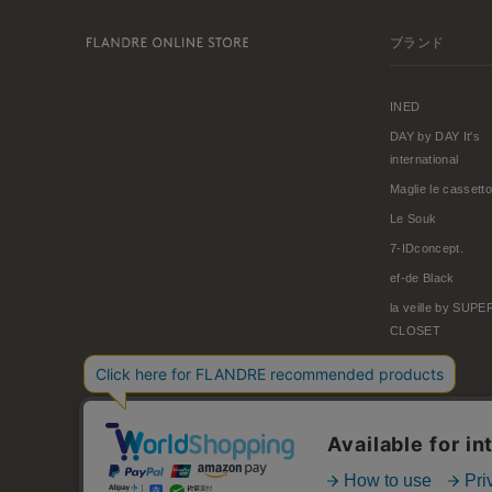
ブランド
INED
DAY by DAY It's
international
Maglie le cassetto
Le Souk
7-IDconcept.
ef-de Black
la veille by SUP
CLOSET
© FLANDRE CO., LTD.
お問い合わせ