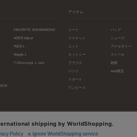
アイテム
FAVORITE SUKINAMONO
コート
バッグ
ADER.bijoux
ジャケット
シューズ
INED L
ニット
アクセサリー
Maglie L
カットソー
ストール
7-IDconcept. L size
ブラウス
雑貨
パンツ
web限定
スカート
ERIOR
ワンピース
利用規約
会社概要
プライバシーポリシー
特定商取引・古物営業法に基づく表示