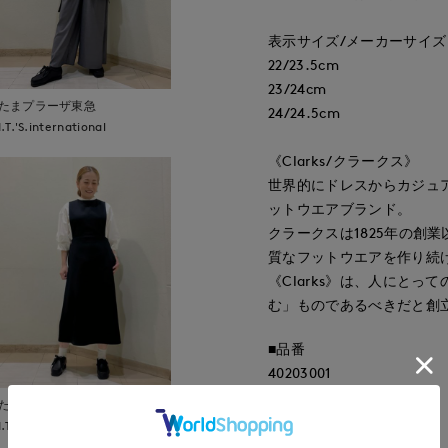
表示サイズ/メーカーサイズ
22/23.5cm
23/24cm
たまプラーザ東急
24/24.5cm
I.T.'S.international
《Clarks/クラークス》
世界的にドレスからカジュ
ットウエアブランド。
クラークスは1825年の創
質なフットウエアを作り続
《Clarks》は、人にと
む」ものであるべきだと創
■品番
40203001
たまプラーザ東急
■原産国
I.T.'S.international
ベトナム