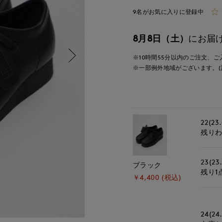
9名がお気に入りに登録中
8月8日（土）
にお届
※10時間
55分
以内
のご注文、ご
※一部例外地域がございます。(
22(23
残り
23(23
ブラック
残り1
￥4,400 (税込)
24(24