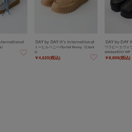
nternational
DAY by DAY It's international
DAY by DAY It
ks》
トーヒルペニー/Torhill Penny《Clark
ワラビーエヴォ
s》
allabeeEVO WP
￥4,620(税込)
￥8,800(税込)