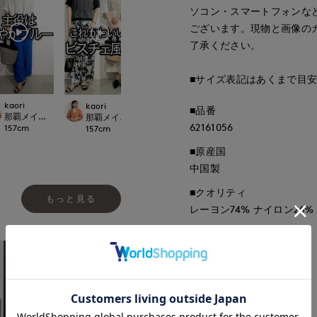
ソコン・スマートフォンな
ございます。現物と画像の
了承ください。
■サイズ表記はあくまで目
kaori
kaori
maemae
maemae
■品番
那覇メインプレイスI.T.'S.international
rnational
那覇メインプレイスI.T.'S.international
たまプラーザ東急I.T.'S.international
たまプラーザ東急I.T.'
62161056
157
cm
157
cm
157
cm
157
cm
■原産国
中国製
■クオリティ
もっと見る
レーヨン74% ナイロン26%
■取扱い方法
取り扱いについて
■予約商品■