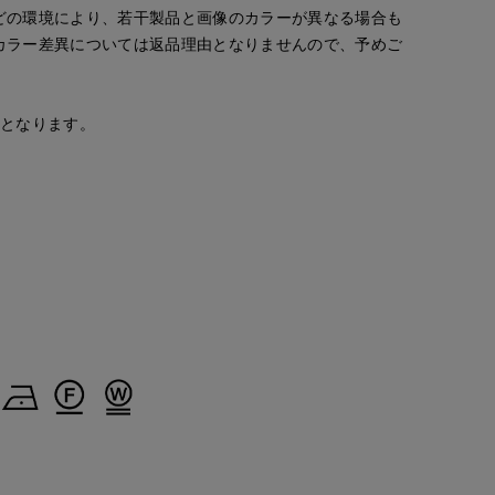
どの環境により、若干製品と画像のカラーが異なる場合も
カラー差異については返品理由となりませんので、予めご
安となります。
ごっちん
Michino
yama
S.international
星が丘三越I.T.'S.international
那覇メインプレイスI.T.'S.international
日本橋高島屋SC SUPERIOR CLOSET
162
cm
162
cm
160
cm