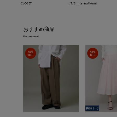
CLOSET
I.T.'S.international
おすすめ商品
Recommend
70%
60%
OFF
OFF
再値下げ