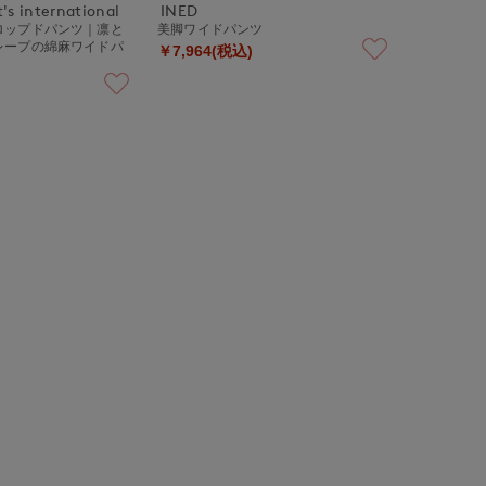
's international
INED
ロップドパンツ｜凛と
美脚ワイドパンツ
レープの綿麻ワイドパ
￥7,964(税込)