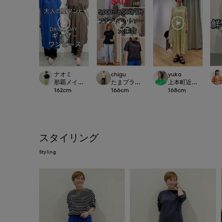
ナオミ
chigu
yuka
那覇メインプレイスI.T.'S.international
たまプラーザ東急I.T.'S.international
上本町近鉄I.T.'S.inte
162
cm
166
cm
168
cm
スタイリング
Styling