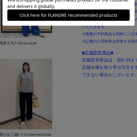
カラー、サイズにより入荷
舗取寄による予約商品との
※お支払い方法は「クレジットカー
いただきます。
※複数の予約商品を同時にご注
※記載の入荷時期は前後する場
博多大丸7-IDconcept.
■店舗取寄商品■
店舗取寄商品は、朝5:59
店舗在庫を取り寄せ注文す
できない場合がございます
星が丘三越I.T.'S.international