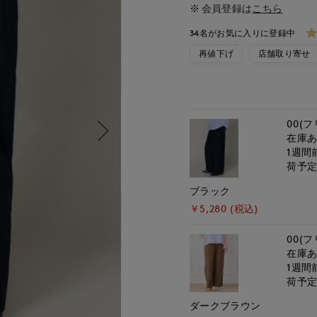
会員登録は
こちら
34名がお気に入りに登録中
再値下げ
店舗取り寄せ
00(フ
在庫
1週間
荷予
ブラック
￥5,280 (税込)
00(フ
在庫
1週間
荷予
ダークブラウン