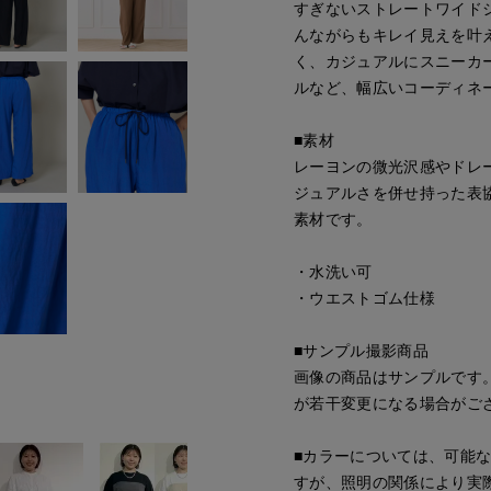
すぎないストレートワイド
んながらもキレイ見えを叶
く、カジュアルにスニーカ
ルなど、幅広いコーディネ
■素材
レーヨンの微光沢感やドレー
ジュアルさを併せ持った表
素材です。
・水洗い可
・ウエストゴム仕様
■サンプル撮影商品
画像の商品はサンプルです
が若干変更になる場合がご
■カラーについては、可能
すが、照明の関係により実