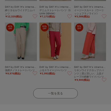
DAY by DAY It's international
DAY by DAY It's international
DAY by DAY It's international
綿リヨセルワイドデニムパ
デニムストレートパンツ《S
イージースカート《ウーリ
ンツ
UVIN DENIM》
ッシュフラノライト》
￥12,320(税込)
￥7,172(税込)
￥5,588(税込)
40%
80%
33%
OFF
OFF
OFF
DAY by DAY It's international
DAY by DAY It's international
DAY by DAY It's international
強撚チノストレートパンツ
ぷるスライージーパンツ
リネンワイドクロップドパ
ンツ｜凛と涼しい、上品ド
￥8,976(税込)
￥2,992(税込)
レープの綿麻ワイドパンツ
￥9,900(税込)
一覧を見る