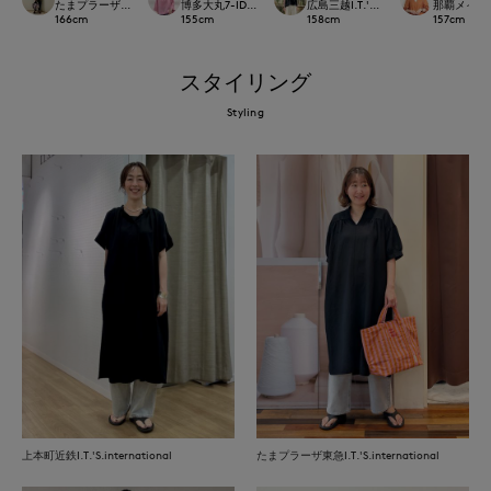
たまプラーザ東急I.T.'S.international
博多大丸7-IDconcept.
広島三越I.T.'S.international
那覇メインプレイ
166
cm
155
cm
158
cm
157
cm
スタイリング
Styling
上本町近鉄I.T.'S.international
たまプラーザ東急I.T.'S.international