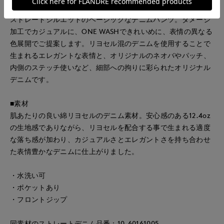
■デザイン
ストレートシルエットのベーシックなデニムパンツ。ダメージ
加工でカジュアルに、ONE WASHできれいめに、表情の異なる
色展開でご提案します。リヨセル混のデニムを使用することで
生まれるエレガントな表情と、オリジナルのネオバやパッチ、
内側のステッチ使いなど、細部への拘りに彩られたオリジナル
デニムです。
■素材
肌あたりの良い綿リヨセルのデニム素材。安心感のある12.4oz
の生地感でありながら、リヨセルを配合する事で生まれる適度
な落ち感が加わり、カジュアルさとエレガントさを持ち合わせ
た表情豊かなデニムに仕上がりました。
・水洗い可
・ポケットあり
・フロントジップ
同素材のストレートデニム品番：10-60161005