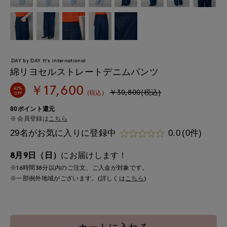
DAY by DAY It's international
綿リヨセルストレートデニムパンツ
￥17,600
42%
￥30,800(税込)
(税込)
OFF
80ポイント還元
会員登録は
こちら
29名がお気に入りに登録中
0.0
(0件)
8月9日（日）
にお届けします！
※16時間
38分
以内
のご注文、ご入金が対象です。
※一部例外地域がございます。(詳しくは
こちら
)