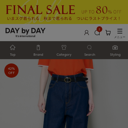
2
メニュー
Top
Brand
Category
Search
Styling
42%
OFF