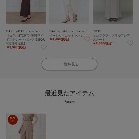
DAY by DAY It's international
DAY by DAY It's international
INED
《コラボSTORY》美脚ワイ
ベーシックコットンパンツ
キュプラフィブリルフレア
ドストレートパンツ【STOR
スカート
￥4,400(税込)
Y10月号掲載】
￥8,360(税込)
￥5,984(税込)
一覧を見る
最近見たアイテム
Recent
70%
OFF