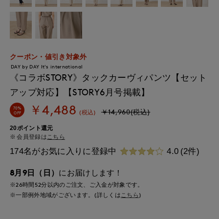
クーポン・値引き対象外
DAY by DAY It's international
《コラボSTORY》タックカーヴィパンツ【セット
アップ対応】【STORY6月号掲載】
￥4,488
70%
￥14,960(税込)
(税込)
OFF
20ポイント還元
会員登録は
こちら
174名がお気に入りに登録中
4.0
(2件)
8月9日（日）
にお届けします！
※26時間
52分
以内
のご注文、ご入金が対象です。
※一部例外地域がございます。(詳しくは
こちら
)