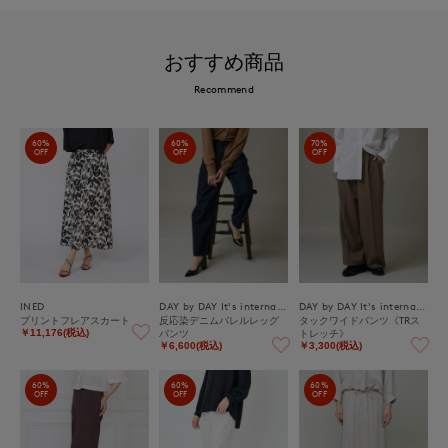
おすすめ商品
Recommend
60%
60%
70%
OFF
OFF
OFF
INED
DAY by DAY It's international
DAY by DAY It's international
プリントフレアスカート
反応染デニムバレルレッグ
タックワイドパンツ《TRス
パンツ
トレッチ》
￥11,176(税込)
￥6,600(税込)
￥3,300(税込)
60%
60%
60%
OFF
OFF
OFF