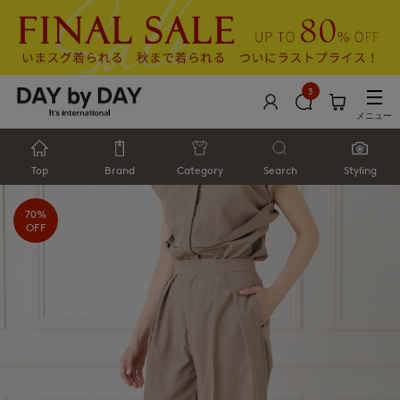
3
メニュー
Top
Brand
Category
Search
Styling
70%
OFF