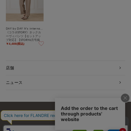
DAY by DAY It's international
《コラボSTORY》タックカ
ーヴィパンツ【セットアッ
プ対応】【STORY6月号掲
載】
￥4,488(税込)
店舗
ニュース
お問い合わせ
利用規約
会社概要
プライバシーポリシー