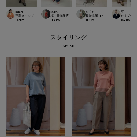
kaori
Mayu
かくた
平
那覇メインプレイスI.T.'S.international
福山天満屋店INED/7-IDconcept./Maglie
長崎浜屋I.T.'S. international/7-IDco
たまプラーザ東急
157
cm
158
cm
167
cm
162
cm
スタイリング
Styling