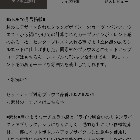
アイテム説明
サイズ詳細
購入レビュー
■STORY6月号掲載■
斜めにデザインされたタックがポイントのカーヴィパンツ。ウ
エストから裾にかけての計算されたカーブラインがトレンド感
のある一枚。センタープレスを入れる事でより立体感のあるシ
ルエットに仕上げました。同素材のブラウスとのセットアップ
コーデはもちろん、シンプルなTシャツ合わせでも一気にトレ
ンド感のあるモードな雰囲気を演出してくれます。
・水洗い可
セットアップ対応ブラウス品番:1052182074
同素材のトップスはこちら≫
■素材■麻のようなナチュラル感とドライな風合いのリネンライ
クファブリック。シワになりにくく、毛羽も出にくい多機能素
材。一部にペットボトルをアップサイクルした原料を使用し、
人にも環境にもやさしいやや薄手のウェザーです。しなやかな