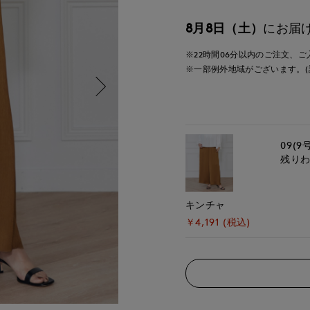
8月8日（土）
にお届
※22時間
06分
以内
のご注文、ご
※一部例外地域がございます。(
09(9
残り
キンチャ
￥4,191 (税込)