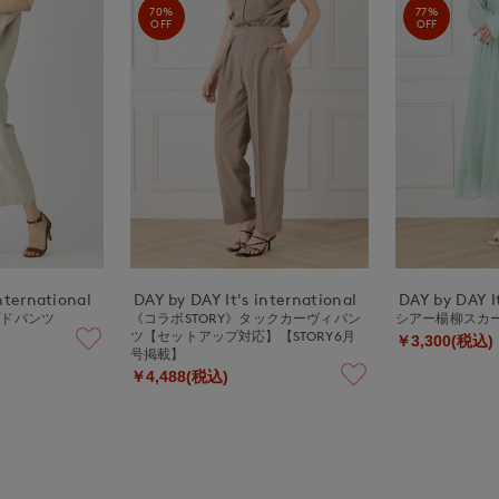
70%
77%
OFF
OFF
nternational
DAY by DAY It's international
DAY by DAY It
プドパンツ
《コラボSTORY》タックカーヴィパン
シアー楊柳スカ
ツ【セットアップ対応】【STORY6月
￥3,300(税込)
号掲載】
￥4,488(税込)