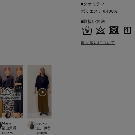
■クオリティ
ポリエステル100%
■取扱い方法
取り扱いについて
Mayu
ayaka
onda
kaori
ept.
福山天満屋店INED/7-IDconcept./Maglie
立川伊勢丹I.T.'S.international
新潟伊勢丹7-IDconcept.
那覇メインプレイスI.T.
158
cm
170
cm
167
cm
157
cm