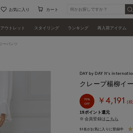
お気に入り
カート
アウトレット
スタイリング
ランキング
再入荷アイテム
ジーパンツ
DAY by DAY It's internatio
クレープ楊柳イ
￥4,191
70%
(税
OFF
19ポイント還元
会員登録は
こちら
51名がお気に入りに登録中