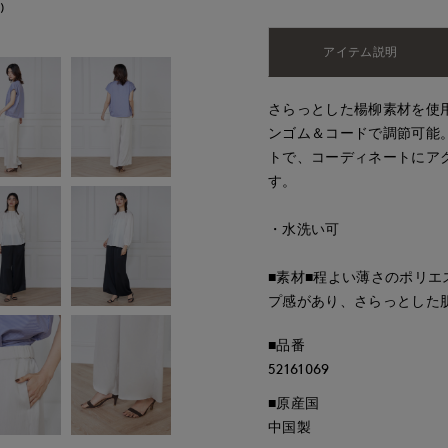
)
アイテム説明
さらっとした楊柳素材を使
ンゴム＆コードで調節可能
トで、コーディネートにア
す。
・水洗い可
■素材■程よい薄さのポリ
プ感があり、さらっとした
■品番
52161069
■原産国
中国製