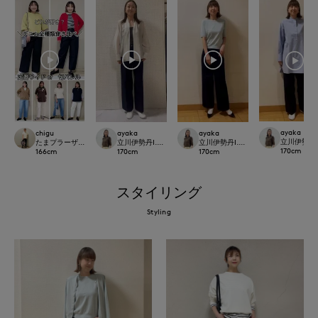
ayaka
chigu
ayaka
ayaka
立川伊勢丹I.T.
たまプラーザ東急I.T.'S.international
立川伊勢丹I.T.'S.international
立川伊勢丹I.T.'S.international
170
cm
166
cm
170
cm
170
cm
スタイリング
Styling