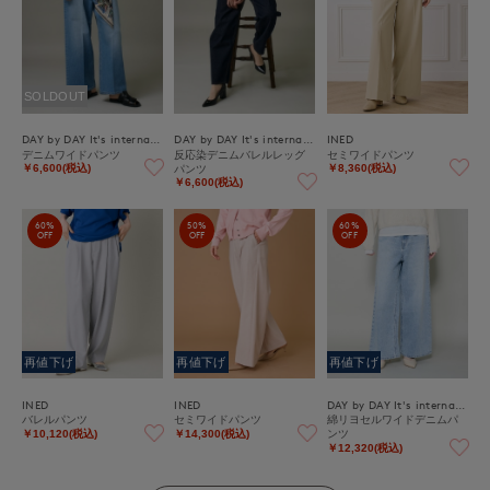
SOLDOUT
DAY by DAY It's international
DAY by DAY It's international
INED
デニムワイドパンツ
反応染デニムバレルレッグ
セミワイドパンツ
パンツ
￥6,600(税込)
￥8,360(税込)
￥6,600(税込)
60%
50%
60%
OFF
OFF
OFF
再値下げ
再値下げ
再値下げ
INED
INED
DAY by DAY It's international
バレルパンツ
セミワイドパンツ
綿リヨセルワイドデニムパ
ンツ
￥10,120(税込)
￥14,300(税込)
￥12,320(税込)