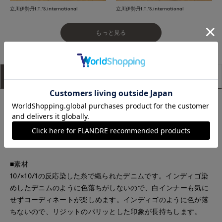
立川伊勢丹I.T.'S.international
立川伊勢丹I.T.'S.international
もっと見る
アイテム説明
サイズ詳細
購入レビュー
■デザイン
センタープレスがポイントのワイドデニムパンツ。カジュアル
な印象のデニムパンツにセンタープレスで立体感を入れる事
で、リッチな雰囲気をプラスしました。
■素材
10/×10/1の反応染した糸で織られたデニムです。インディゴ染
めしたデニムのように色落ちがしないので、白インナーも気に
せずコーディネートが楽しめます。インディゴのように色が落
ちないので、リジットのパリッとした印象が長持ちします。