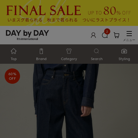
2
メニュー
Top
Brand
Category
Search
Styling
60%
OFF