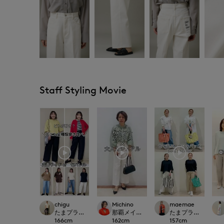
Staff Styling Movie
chigu
Michino
maemae
たまプラーザ東急I.T.'S.international
那覇メインプレイスI.T.'S.international
たまプラーザ東急I.T.'S.
166
cm
162
cm
157
cm