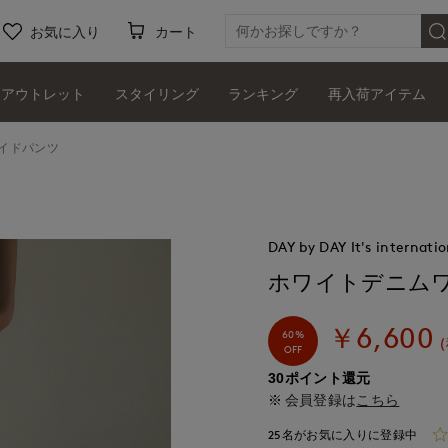
お気に入り
カート
アウトレット
スタイリング
ランキング
再入荷アイテム
イドパンツ
DAY by DAY It's internatio
ホワイトデニム
￥6,600
60%
OFF
30ポイント還元
会員登録は
こちら
25名がお気に入りに登録中