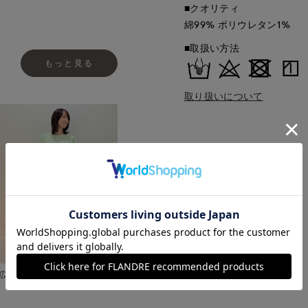
■クオリティ
綿99% ポリウレタン1%
■取扱い方法
もっと見る
取り扱いについて
広島三越I.T.'S.international