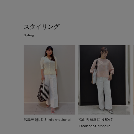
スタイリング
Styling
広島三越I.T.'S.international
福山天満屋店INED/7-
IDconcept./Maglie