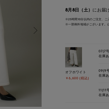
8月8日（土）
にお届
※25時間
10分
以内
のご注文、ご
※一部例外地域がございます。(
07(7号
在庫
09(9
オフホワイト
在庫
￥6,600 (税込)
11(11
在庫