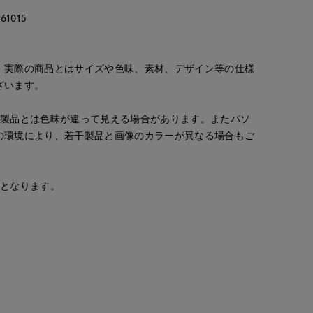
1015
。実際の商品とはサイズや色味、素材、デザイン等の仕様
ざいます。
の製品とは色味が違って見える場合があります。またパソ
の環境により、若干製品と画像のカラーが異なる場合もご
安となります。
maemae
maemae
maemae
IDconcept./Maglie
たまプラーザ東急I.T.'S.international
たまプラーザ東急I.T.'S.international
たまプラーザ東急I.T.'S.international
157
cm
157
cm
157
cm