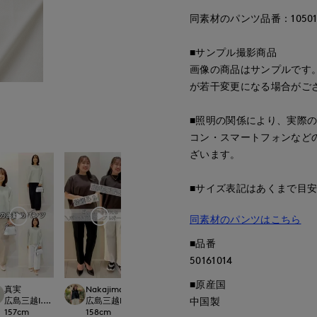
同素材のパンツ品番：105016
■サンプル撮影商品
画像の商品はサンプルです
が若干変更になる場合がご
■照明の関係により、実際
コン・スマートフォンなど
ざいます。
■サイズ表記はあくまで目
同素材のパンツはこちら
■品番
50161014
■原産国
真実
Nakajima
tamura
Mayu
international
広島三越I.T.'S.international
広島三越I.T.'S.international
広島三越I.T.'S.international
福山天満屋店INED/7-
中国製
157
cm
158
cm
154
cm
158
cm