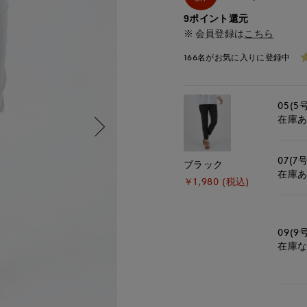
9ポイント還元
会員登録は
こちら
166名がお気に入りに登録中
05(5
在庫
07(7号
ブラック
在庫
￥1,980 (税込)
09(9
在庫