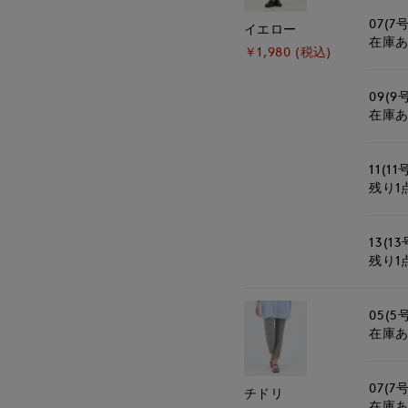
07(7号
イエロー
在庫
￥1,980 (税込)
09(9
在庫
11(11
残り1
13(13
残り1
05(5
在庫
07(7号
チドリ
在庫