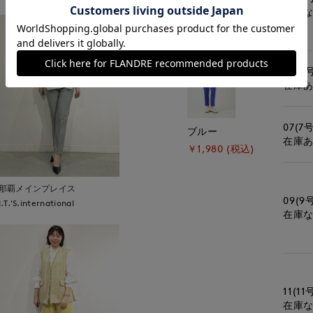
在庫
05(5
在庫
07(7号
ブルー
在庫
￥1,980 (税込)
那覇メインプレイス
09(9
I.T.'S.international
在庫
11(11
在庫