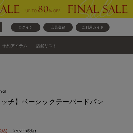
ログイン
会員登録
ご利用ガイド
予約アイテム
店舗リスト
nal
レッチ】ベーシックテーパードパン
税込)
￥9,900(税込)