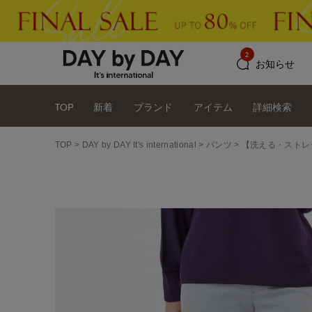
2
お知らせ
TOP
新着
ブランド
アイテム
詳細検索
TOP
DAY by DAY It's international
パンツ
【洗える・ストレ