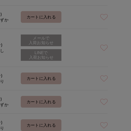
)
カートに入れる
わずか
メールで
入荷お知らせ
号)
なし
号)
カートに入れる
あり
)
カートに入れる
わずか
号)
カートに入れる
あり