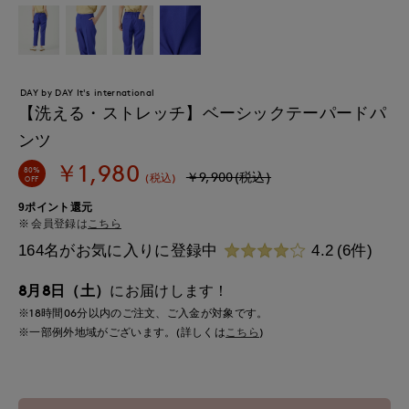
DAY by DAY It's international
【洗える・ストレッチ】ベーシックテーパードパ
ンツ
￥1,980
80%
￥9,900(税込)
(税込)
OFF
9ポイント還元
会員登録は
こちら
164名がお気に入りに登録中
4.2
(6件)
8月8日（土）
にお届けします！
※18時間
06分
以内
のご注文、ご入金が対象です。
※一部例外地域がございます。(詳しくは
こちら
)