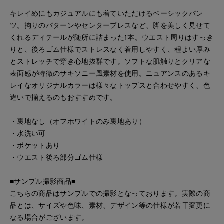
キレイめにもカジュアルにも着ていただけるベーシックパン
ツ。拘りのパターンやセンタープレスなど、脚を美しく見せて
くれるディテールが随所に詰まった1本。ウエスト周りはすっき
りと、後ろゴム仕様でストレスなく着用しやすく、程よい厚み
とストレッチで穿き心地抜群です。ソフトな肌触りとクリアな
表面感が特徴のサキソニー風素材を使用。ニュアンスのあるキ
レイなオリジナルカラーは様々なトップスと合わせやすく、色
違いで揃えるのもおすすめです。
・裏地なし（オフホワイトのみ裏地あり）
・水洗い可
・ポケットあり
・ウエスト後ろ部分ゴム仕様
■サンプル撮影商品■
こちらの商品はサンプルでの撮影となっております。実際の商
品とは、サイズや色味、素材、デザイン等の仕様が若干変更に
なる場合がございます。