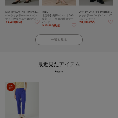
DAY by DAY It's international
INED
DAY by DAY It's international
ベーシックテーパードパン
【定番】美脚パンツ ｜360
タックテーパードパンツ《T
ツ《TRサキソニー裏起毛》
度美しく、至高の快適テー
Rストレッチ》
パード
￥4,400(税込)
￥3,300(税込)
￥15,400(税込)
一覧を見る
最近見たアイテム
Recent
80%
OFF