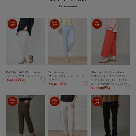
Recommend
60%
50%
33%
OFF
OFF
OFF
DAY by DAY It's international
7-IDconcept.
DAY by DAY It's international
ベーシックコットンパンツ
コットンストレッチベーシ
リネンワイドクロップドパ
ックパンツ
ンツ｜凛と涼しい、上品ド
￥4,400(税込)
レープの綿麻ワイドパンツ
￥6,600(税込)
￥9,900(税込)
60%
22%
70%
OFF
OFF
OFF