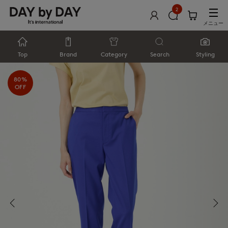
2
メニュー
Top
Brand
Category
Search
Styling
80%
OFF