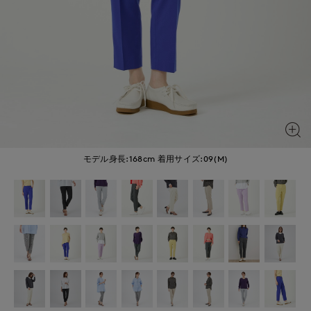
モデル身長:168cm
着用サイズ:09(M)