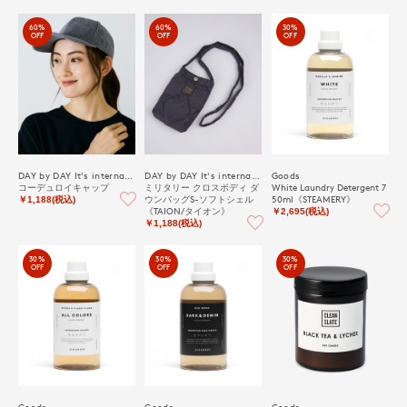
60%
60%
30%
OFF
OFF
OFF
DAY by DAY It's international
DAY by DAY It's international
Goods
コーデュロイキャップ
ミリタリー クロスボディ ダ
White Laundry Detergent 7
ウンバッグS-ソフトシェル
50ml《STEAMERY》
￥1,188(税込)
《TAION/タイオン》
￥2,695(税込)
￥1,188(税込)
30%
30%
30%
OFF
OFF
OFF
Goods
Goods
Goods