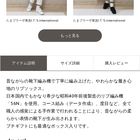
たまプラーザ東急I.T.'S.international
たまプラーザ東急I.T.'S.international
もっと見る
アイテム説明
サイズ詳細
購入レビュー
昔ながらの靴下編み機で丁寧に編み上げた、やわらかな履き心
地のリブソックス。
日本国内でもかなり希少な昭和40年前後製造のリブ編み機
「56N」を使用。コース組み（データ作成）、度目など、全て
職人の感覚による手作業で行われることにより、昔ながらの柔
らかい表情の靴下が生み出されます。
プチギフトにも最適なボックス入りです。