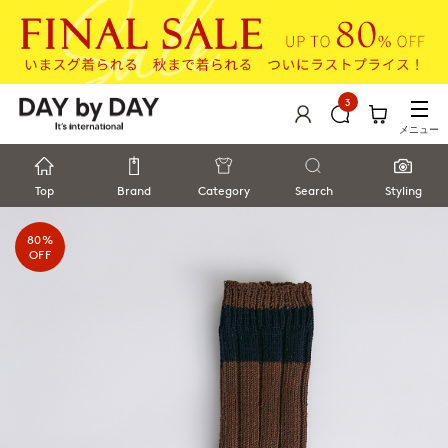
3
メニュー
Top
Brand
Category
Search
Styling
80%
OFF