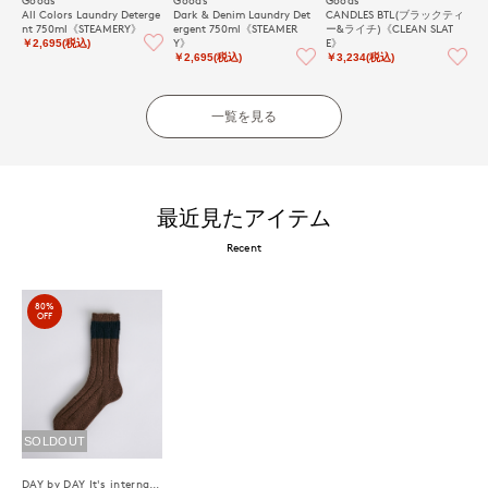
All Colors Laundry Deterge
Dark & Denim Laundry Det
CANDLES BTL(ブラックティ
nt 750ml《STEAMERY》
ergent 750ml《STEAMER
ー&ライチ)《CLEAN SLAT
Y》
E》
￥2,695(税込)
￥2,695(税込)
￥3,234(税込)
一覧を見る
最近見たアイテム
Recent
80%
OFF
SOLDOUT
DAY by DAY It's international